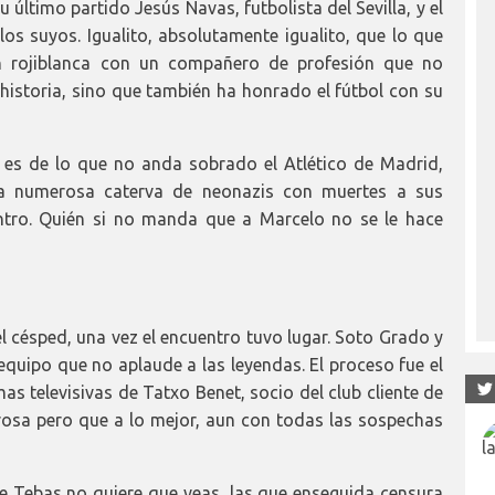
último partido Jesús Navas, futbolista del Sevilla, y el
os suyos. Igualito, absolutamente igualito, que lo que
ón rojiblanca con un compañero de profesión que no
historia, sino que también ha honrado el fútbol con su
 es de lo que no anda sobrado el Atlético de Madrid,
na numerosa caterva de neonazis con muertes a sus
ntro. Quién si no manda que a Marcelo no se le hace
l césped, una vez el encuentro tuvo lugar. Soto Grado y
equipo que no aplaude a las leyendas. El proceso fue el
mas televisivas de Tatxo Benet, socio del club cliente de
urosa pero que a lo mejor, aun con todas las sospechas
ue Tebas no quiere que veas, las que enseguida censura