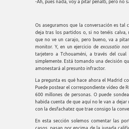
-Ah, pues nada, voy a pitar penalti, pero no s
Os aseguramos que la conversación es tal cu
deja tras los partidos o, si no tenéis calv
que no ve un carajo, pero bueno, va a pita
monitor. Y, en un ejercicio de
excusatio non
tarjetero a Tchouaméni, a través del cual
simplemente. Está tomando una decisión que
amonestará al presunto infractor.
La pregunta es qué hace ahora el Madrid con
Puede postear el correspondiente vídeo de R
600 millones de personas. O puede sondear
habida cuenta de que aquí no le van a dejar 
con la desfachatez que trae consigo la conv
En esta sección solemos comentar las por
casos, pasan por encima de la jugada cali