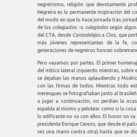
negreirismo, religión que devotamente profe
Negreira es la permanente inspiración del cole
del modo en que lo hace jornada tras jornad
de los colegiados -o
culegiados
según alguna
del CTA, desde
Cantadelejos
a Clos, que port
más jóvenes representantes de la fe, 
generaciones de negreiros honran sobremane
Pero vayamos por partes. El primer homenaje
del mítico lateral izquierdo mientras, sobre 
se dejaban las manos aplaudiendo y Modri
con las firmas de todos. Mientras todo est
merengues se fotografiaban junto al brasileñ
a jugar a continuación, no perdían la ocas
espalda al mismo y pelotear como si la cosa n
lo edificante no va con ellos. El honor no v
presidente Enrique Cerezo, que desde el pal
vez una mano contra otra) hasta que se dio 