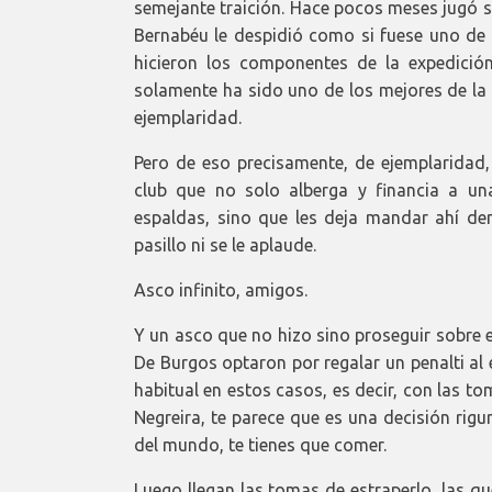
semejante traición. Hace pocos meses jugó su 
Bernabéu le despidió como si fuese uno de l
hicieron los componentes de la expedici
solamente ha sido uno de los mejores de la 
ejemplaridad.
Pero de eso precisamente, de ejemplaridad,
club que no solo alberga y financia a u
espaldas, sino que les deja mandar ahí de
pasillo ni se le aplaude.
Asco infinito, amigos.
Y un asco que no hizo sino proseguir sobre e
De Burgos optaron por regalar un penalti al 
habitual en estos casos, es decir, con las to
Negreira, te parece que es una decisión rig
del mundo, te tienes que comer.
Luego llegan las tomas de estraperlo, las q