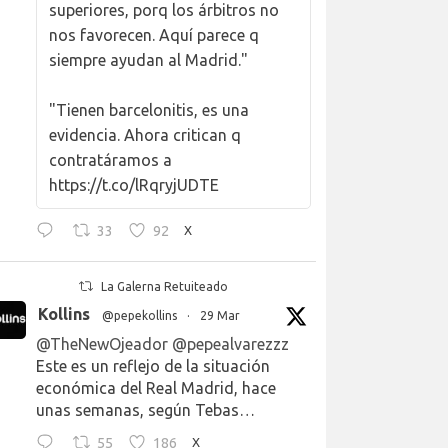
superiores, porq los árbitros no
nos favorecen. Aquí parece q
siempre ayudan al Madrid."
"Tienen barcelonitis, es una
evidencia. Ahora critican q
contratáramos a
https://t.co/lRqryjUDTE
33
92
X
La Galerna Retuiteado
Kollins
@pepekollins
·
29 Mar
@TheNewOjeador
@pepealvarezzz
Este es un reflejo de la situación
económica del Real Madrid, hace
unas semanas, según Tebas…
55
186
X