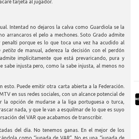
acaré tarjeta al jugador.
al. Intentad no dejaros la calva como Guardiola se la
a, no arrancaros el pelo a mechones. Soto Grado admite
r penalti porque es lo que toca una vez ha acudido al
 petita
de manual, adereza la decisión con el perdón
 admite implícitamente que está prevaricando, pura y
 sabe injusta pero, como la sabe injusta, al menos no
 esto. Puede emitir otra carta abierta a la Federación.
MTV en sus redes sociales, con un alcance potencial de
 la opción de mudarse a la liga portuguesa o turca,
rascar nada, y que le van a esquilmar de lo que es suyo
ersación del VAR que acabamos de transcribir.
tadas del día. No tenemos ganas. En el mejor de los
ficándola como “jugada de VAR”. No es una “jugada de