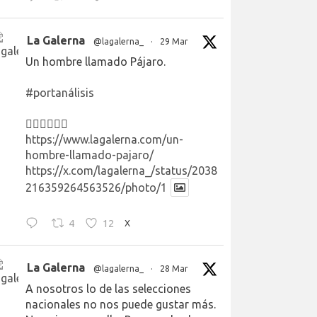
La Galerna
@lagalerna_
·
29 Mar
Un hombre llamado Pájaro.
#portanálisis
👉🏻👉🏻👉🏻
https://www.lagalerna.com/un-
hombre-llamado-pajaro/
https://x.com/lagalerna_/status/2038
216359264563526/photo/1
4
12
X
La Galerna
@lagalerna_
·
28 Mar
A nosotros lo de las selecciones
nacionales no nos puede gustar más.