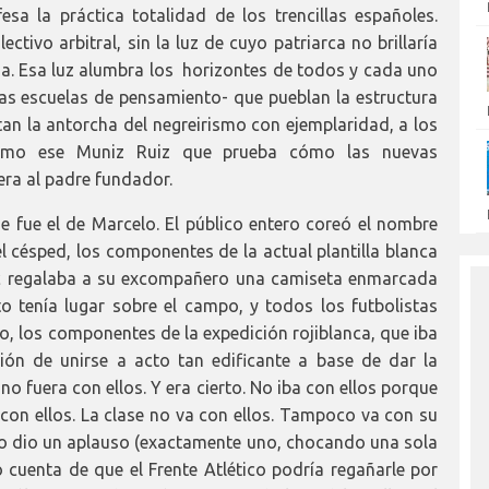
sa la práctica totalidad de los trencillas españoles.
ctivo arbitral, sin la luz de cuyo patriarca no brillaría
a. Esa luz alumbra los horizontes de todos y cada uno
s escuelas de pensamiento- que pueblan la estructura
an la antorcha del negreirismo con ejemplaridad, a los
como ese Muniz Ruiz que prueba cómo las nuevas
ra al padre fundador.
 fue el de Marcelo. El público entero coreó el nombre
el césped, los componentes de la actual plantilla blanca
c regalaba a su excompañero una camiseta enmarcada
o tenía lugar sobre el campo, y todos los futbolistas
o, los componentes de la expedición rojiblanca, que iba
ión de unirse a acto tan edificante a base de dar la
o fuera con ellos. Y era cierto. No iba con ellos porque
a con ellos. La clase no va con ellos. Tampoco va con su
co dio un aplauso (exactamente uno, chocando una sola
cuenta de que el Frente Atlético podría regañarle por