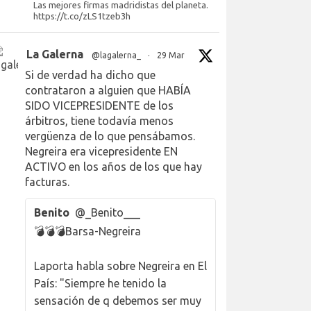
Las mejores firmas madridistas del planeta.
https://t.co/zLS1tzeb3h
La Galerna
@lagalerna_
·
29 Mar
Si de verdad ha dicho que
contrataron a alguien que HABÍA
SIDO VICEPRESIDENTE de los
árbitros, tiene todavía menos
vergüenza de lo que pensábamos.
Negreira era vicepresidente EN
ACTIVO en los años de los que hay
facturas.
Benito
@_Benito___
💣💣💣Barsa-Negreira
Laporta habla sobre Negreira en El
País: "Siempre he tenido la
sensación de q debemos ser muy