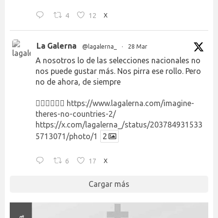
4
12
X
La Galerna
@lagalerna_
·
28 Mar
A nosotros lo de las selecciones nacionales no
nos puede gustar más. Nos pirra ese rollo. Pero
no de ahora, de siempre
👉🏻👉🏻👉🏻
https://www.lagalerna.com/imagine-
theres-no-countries-2/
https://x.com/lagalerna_/status/203784931533
5713071/photo/1
2
6
17
X
Cargar más