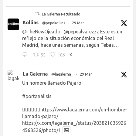
La Galerna Retuiteado
Kollins
@pepekollins
·
29 Mar
@TheNewOjeador
@pepealvarezzz
Este es un
reflejo de la situación económica del Real
Madrid, hace unas semanas, según Tebas…
55
186
X
La Galerna
@lagalerna_
·
29 Mar
Un hombre llamado Pájaro.
#portanálisis
👉🏻👉🏻👉🏻
https://www.lagalerna.com/un-hombre-
llamado-pajaro/
https://x.com/lagalerna_/status/203821635926
4563526/photo/1