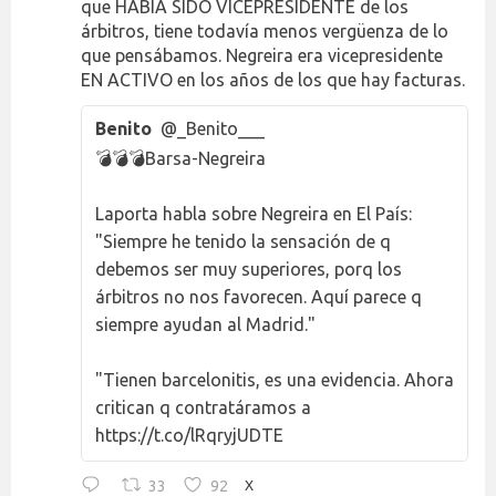
que HABÍA SIDO VICEPRESIDENTE de los
árbitros, tiene todavía menos vergüenza de lo
que pensábamos. Negreira era vicepresidente
EN ACTIVO en los años de los que hay facturas.
Benito
@_Benito___
💣💣💣Barsa-Negreira
Laporta habla sobre Negreira en El País:
"Siempre he tenido la sensación de q
debemos ser muy superiores, porq los
árbitros no nos favorecen. Aquí parece q
siempre ayudan al Madrid."
"Tienen barcelonitis, es una evidencia. Ahora
critican q contratáramos a
https://t.co/lRqryjUDTE
33
92
X