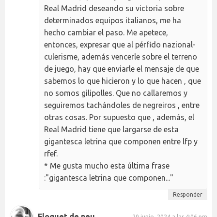
Real Madrid deseando su victoria sobre
determinados equipos italianos, me ha
hecho cambiar el paso. Me apetece,
entonces, expresar que al pérfido nazional-
culerisme, además vencerle sobre el terreno
de juego, hay que enviarle el mensaje de que
sabemos lo que hicieron y lo que hacen , que
no somos gilipolles. Que no callaremos y
seguiremos tachándoles de negreiros , entre
otras cosas. Por supuesto que , además, el
Real Madrid tiene que largarse de esta
gigantesca letrina que componen entre lfp y
rfef.
* Me gusta mucho esta última frase
:"gigantesca letrina que componen..."
Responder
Floquet de neu
20 junio, 2024 a las 4:06 pm