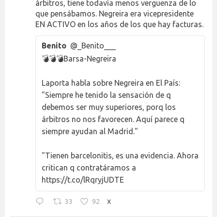
árbitros, tiene todavía menos vergüenza de lo
que pensábamos. Negreira era vicepresidente
EN ACTIVO en los años de los que hay facturas.
Benito
@_Benito___
💣💣💣Barsa-Negreira
Laporta habla sobre Negreira en El País:
"Siempre he tenido la sensación de q
debemos ser muy superiores, porq los
árbitros no nos favorecen. Aquí parece q
siempre ayudan al Madrid."
"Tienen barcelonitis, es una evidencia. Ahora
critican q contratáramos a
https://t.co/lRqryjUDTE
33
92
X