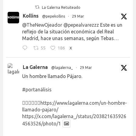
La Galerna Retuiteado
Kollins
@pepekollins
·
29 Mar
@TheNewOjeador
@pepealvarezzz
Este es un
reflejo de la situación económica del Real
Madrid, hace unas semanas, según Tebas…
55
186
X
La Galerna
@lagalerna_
·
29 Mar
Un hombre llamado Pájaro.
#portanálisis
👉🏻👉🏻👉🏻
https://www.lagalerna.com/un-hombre-
llamado-pajaro/
https://x.com/lagalerna_/status/203821635926
4563526/photo/1