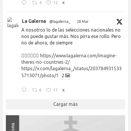
4
12
X
La Galerna
@lagalerna_
·
28 Mar
A nosotros lo de las selecciones nacionales no
nos puede gustar más. Nos pirra ese rollo. Pero
no de ahora, de siempre
👉🏻👉🏻👉🏻
https://www.lagalerna.com/imagine-
theres-no-countries-2/
https://x.com/lagalerna_/status/203784931533
5713071/photo/1
2
6
17
X
Cargar más