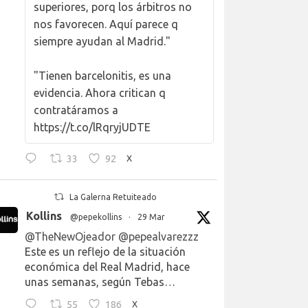
superiores, porq los árbitros no
nos favorecen. Aquí parece q
siempre ayudan al Madrid."
"Tienen barcelonitis, es una
evidencia. Ahora critican q
contratáramos a
https://t.co/lRqryjUDTE
33
92
X
La Galerna Retuiteado
Kollins
@pepekollins
·
29 Mar
@TheNewOjeador
@pepealvarezzz
Este es un reflejo de la situación
económica del Real Madrid, hace
unas semanas, según Tebas…
55
186
X