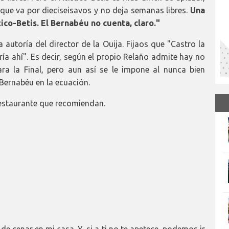
 que va por dieciseisavos y no deja semanas libres.
Una
ético-Betis. El Bernabéu no cuenta, claro."
 autoría del director de la Ouija. Fijaos que "Castro la
erría ahí". Es decir, según el propio Relaño admite hay no
ra la Final, pero aun así se le impone al nunca bien
Bernabéu en la ecuación.
estaurante que recomiendan.
e cenar en mi casa. Y, si a ti no te apetece, podemos ir