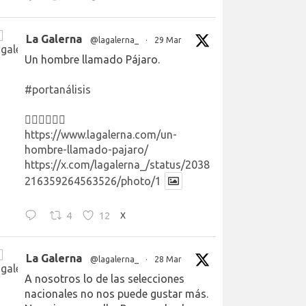
La Galerna
@lagalerna_
·
29 Mar
Un hombre llamado Pájaro.
#portanálisis
👉🏻👉🏻👉🏻
https://www.lagalerna.com/un-
hombre-llamado-pajaro/
https://x.com/lagalerna_/status/2038
216359264563526/photo/1
4
12
X
La Galerna
@lagalerna_
·
28 Mar
A nosotros lo de las selecciones
nacionales no nos puede gustar más.