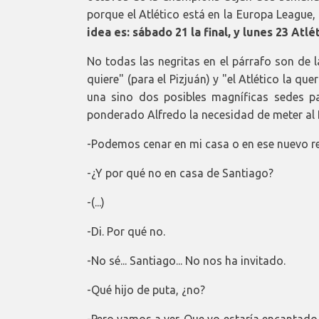
porque el Atlético está en la Europa League,
idea es: sábado 21 la final, y lunes 23 Atl
No todas las negritas en el párrafo son de la
quiere" (para el Pizjuán) y "el Atlético la qu
una sino dos posibles magníficas sedes pa
ponderado Alfredo la necesidad de meter al 
-Podemos cenar en mi casa o en ese nuevo r
-¿Y por qué no en casa de Santiago?
-(...)
-Di. Por qué no.
-No sé... Santiago... No nos ha invitado.
-Qué hijo de puta, ¿no?
-Pero vamos a ver. Que yo estaría encantado d