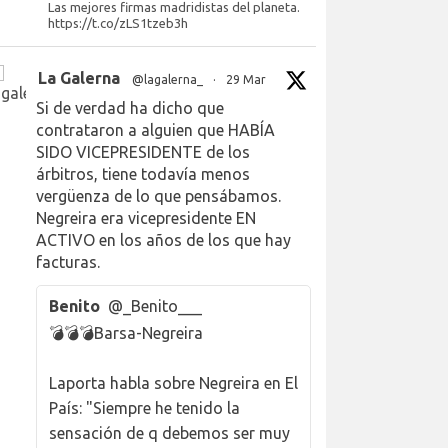
Las mejores firmas madridistas del planeta.
https://t.co/zLS1tzeb3h
La Galerna
@lagalerna_
·
29 Mar
Si de verdad ha dicho que
contrataron a alguien que HABÍA
SIDO VICEPRESIDENTE de los
árbitros, tiene todavía menos
vergüenza de lo que pensábamos.
Negreira era vicepresidente EN
ACTIVO en los años de los que hay
facturas.
Benito
@_Benito___
💣💣💣Barsa-Negreira
Laporta habla sobre Negreira en El
País: "Siempre he tenido la
sensación de q debemos ser muy