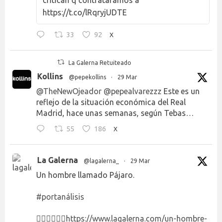
https://t.co/lRqryjUDTE
33
92
X
La Galerna Retuiteado
Kollins
@pepekollins
·
29 Mar
@TheNewOjeador
@pepealvarezzz
Este es un
reflejo de la situación económica del Real
Madrid, hace unas semanas, según Tebas…
55
186
X
La Galerna
@lagalerna_
·
29 Mar
Un hombre llamado Pájaro.
#portanálisis
👉🏻👉🏻👉🏻
https://www.lagalerna.com/un-hombre-