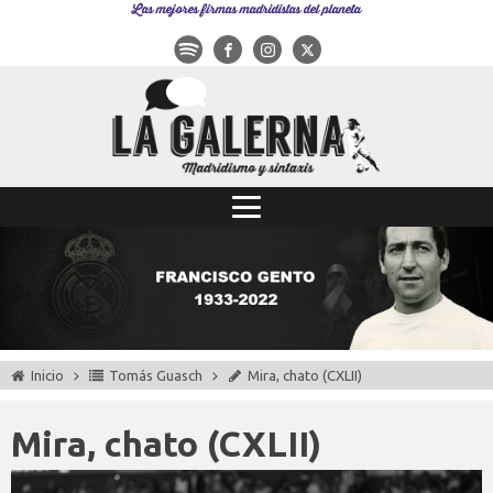
Las mejores firmas madridistas del planeta
Inicio
Tomás Guasch
Mira, chato (CXLII)
Mira, chato (CXLII)