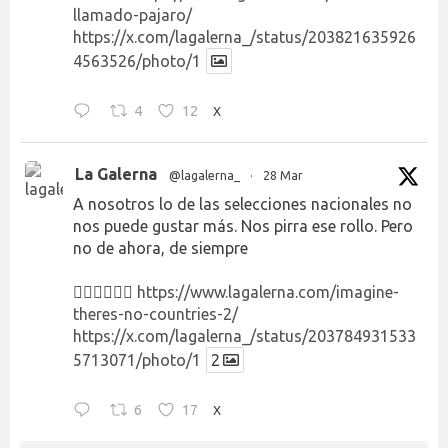
llamado-pajaro/
https://x.com/lagalerna_/status/203821635926
4563526/photo/1
4
12
X
La Galerna
@lagalerna_
·
28 Mar
A nosotros lo de las selecciones nacionales no
nos puede gustar más. Nos pirra ese rollo. Pero
no de ahora, de siempre
👉🏻👉🏻👉🏻
https://www.lagalerna.com/imagine-
theres-no-countries-2/
https://x.com/lagalerna_/status/203784931533
5713071/photo/1
2
6
17
X