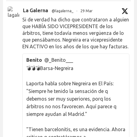
La Galerna
@lagalerna_
·
29 Mar
Si de verdad ha dicho que contrataron a alguien
que HABÍA SIDO VICEPRESIDENTE de los
árbitros, tiene todavía menos vergüenza de lo
que pensábamos. Negreira era vicepresidente
EN ACTIVO en los años de los que hay facturas.
Benito
@_Benito___
💣💣💣Barsa-Negreira
Laporta habla sobre Negreira en El País:
"Siempre he tenido la sensación de q
debemos ser muy superiores, porq los
árbitros no nos favorecen. Aquí parece q
siempre ayudan al Madrid."
"Tienen barcelonitis, es una evidencia. Ahora
critican q contratáramos a