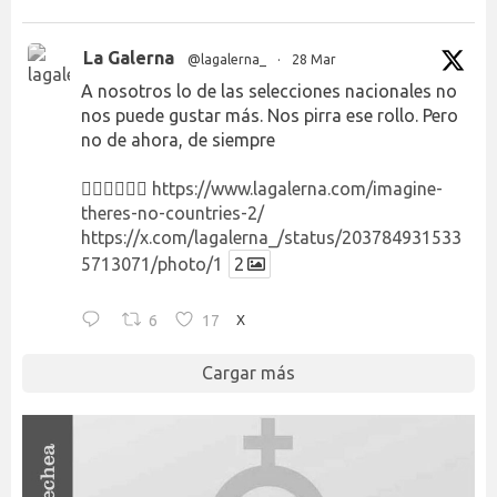
La Galerna
@lagalerna_
·
28 Mar
A nosotros lo de las selecciones nacionales no
nos puede gustar más. Nos pirra ese rollo. Pero
no de ahora, de siempre
👉🏻👉🏻👉🏻
https://www.lagalerna.com/imagine-
theres-no-countries-2/
https://x.com/lagalerna_/status/203784931533
5713071/photo/1
2
6
17
X
Cargar más