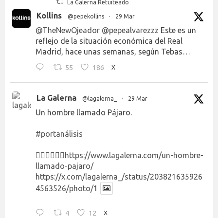
La Galerna Retuiteado
Kollins
@pepekollins
·
29 Mar
@TheNewOjeador
@pepealvarezzz
Este es un
reflejo de la situación económica del Real
Madrid, hace unas semanas, según Tebas…
55
186
X
La Galerna
@lagalerna_
·
29 Mar
Un hombre llamado Pájaro.
#portanálisis
👉🏻👉🏻👉🏻
https://www.lagalerna.com/un-hombre-
llamado-pajaro/
https://x.com/lagalerna_/status/203821635926
4563526/photo/1
4
12
X