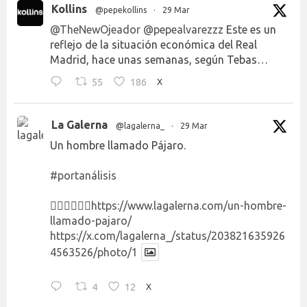
Kollins
@pepekollins
·
29 Mar
@TheNewOjeador
@pepealvarezzz
Este es un
reflejo de la situación económica del Real
Madrid, hace unas semanas, según Tebas…
55
186
X
La Galerna
@lagalerna_
·
29 Mar
Un hombre llamado Pájaro.
#portanálisis
👉🏻👉🏻👉🏻
https://www.lagalerna.com/un-hombre-
llamado-pajaro/
https://x.com/lagalerna_/status/203821635926
4563526/photo/1
4
12
X