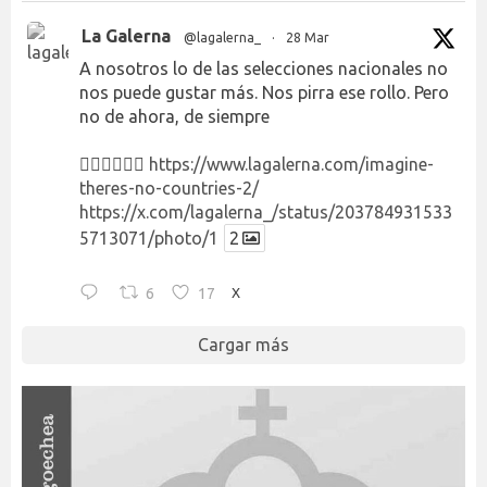
La Galerna
@lagalerna_
·
28 Mar
A nosotros lo de las selecciones nacionales no
nos puede gustar más. Nos pirra ese rollo. Pero
no de ahora, de siempre
👉🏻👉🏻👉🏻
https://www.lagalerna.com/imagine-
theres-no-countries-2/
https://x.com/lagalerna_/status/203784931533
5713071/photo/1
2
6
17
X
Cargar más