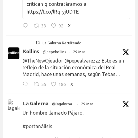
critican q contratáramos a
https://t.co/lRqryjUDTE
33
92
X
La Galerna Retuiteado
Kollins
@pepekollins
·
29 Mar
@TheNewOjeador
@pepealvarezzz
Este es un
reflejo de la situación económica del Real
Madrid, hace unas semanas, según Tebas…
55
186
X
La Galerna
@lagalerna_
·
29 Mar
Un hombre llamado Pájaro.
#portanálisis