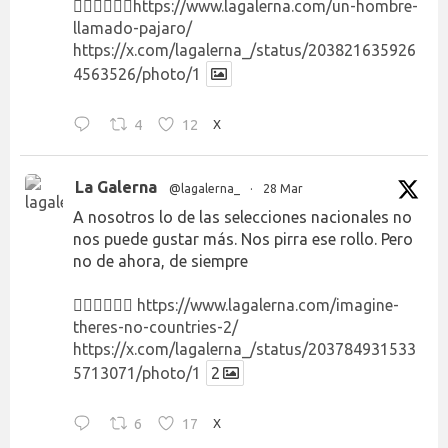
👉🏻👉🏻👉🏻
https://www.lagalerna.com/un-hombre-
llamado-pajaro/
https://x.com/lagalerna_/status/203821635926
4563526/photo/1
4
12
X
La Galerna
@lagalerna_
·
28 Mar
A nosotros lo de las selecciones nacionales no
nos puede gustar más. Nos pirra ese rollo. Pero
no de ahora, de siempre
👉🏻👉🏻👉🏻
https://www.lagalerna.com/imagine-
theres-no-countries-2/
https://x.com/lagalerna_/status/203784931533
5713071/photo/1
2
6
17
X