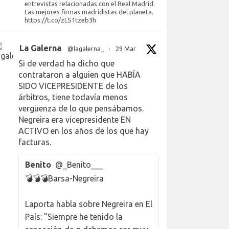
entrevistas relacionadas con el Real Madrid.
Las mejores firmas madridistas del planeta.
https://t.co/zLS1tzeb3h
La Galerna
@lagalerna_
·
29 Mar
Si de verdad ha dicho que
contrataron a alguien que HABÍA
SIDO VICEPRESIDENTE de los
árbitros, tiene todavía menos
vergüenza de lo que pensábamos.
Negreira era vicepresidente EN
ACTIVO en los años de los que hay
facturas.
Benito
@_Benito___
💣💣💣Barsa-Negreira
Laporta habla sobre Negreira en El
País: "Siempre he tenido la