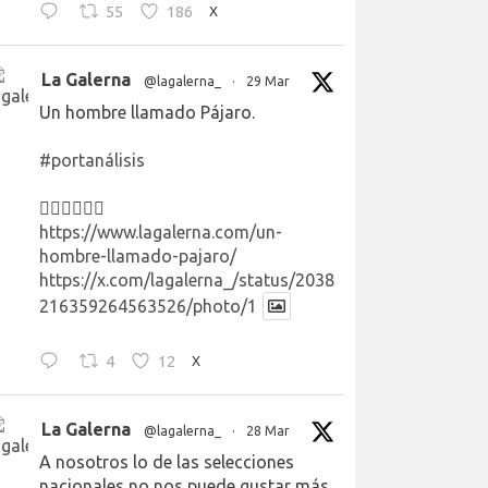
55
186
X
La Galerna
@lagalerna_
·
29 Mar
Un hombre llamado Pájaro.
#portanálisis
👉🏻👉🏻👉🏻
https://www.lagalerna.com/un-
hombre-llamado-pajaro/
https://x.com/lagalerna_/status/2038
216359264563526/photo/1
4
12
X
La Galerna
@lagalerna_
·
28 Mar
A nosotros lo de las selecciones
nacionales no nos puede gustar más.