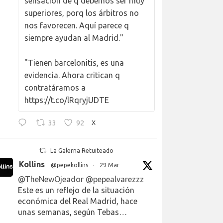
sensación de q debemos ser muy
superiores, porq los árbitros no
nos favorecen. Aquí parece q
siempre ayudan al Madrid."
"Tienen barcelonitis, es una
evidencia. Ahora critican q
contratáramos a
https://t.co/lRqryjUDTE
33
92
X
La Galerna Retuiteado
Kollins
@pepekollins
·
29 Mar
@TheNewOjeador
@pepealvarezzz
Este es un reflejo de la situación
económica del Real Madrid, hace
unas semanas, según Tebas…