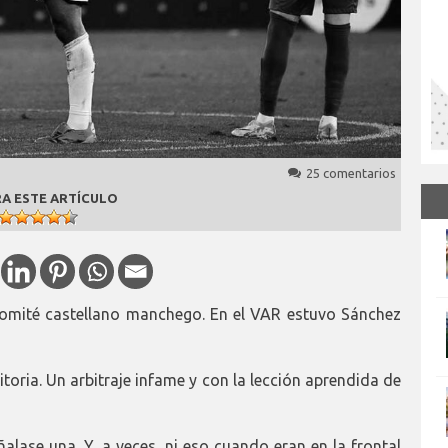
25 comentarios
A ESTE ARTÍCULO
comité castellano manchego. En el VAR estuvo Sánchez
oria. Un arbitraje infame y con la lección aprendida de
alase una. Y, a veces, ni eso cuando eran en la frontal