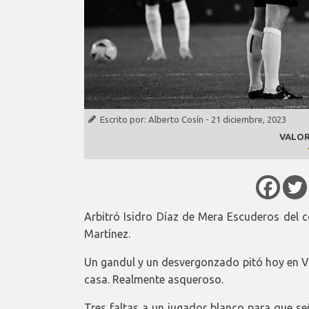
Escrito por:
Alberto Cosín
-
21 diciembre, 2023
VALOR
Arbitró Isidro Díaz de Mera Escuderos del 
Martínez.
Un gandul y un desvergonzado pitó hoy en Vit
casa. Realmente asqueroso.
Tres faltas a un jugador blanco para que señ