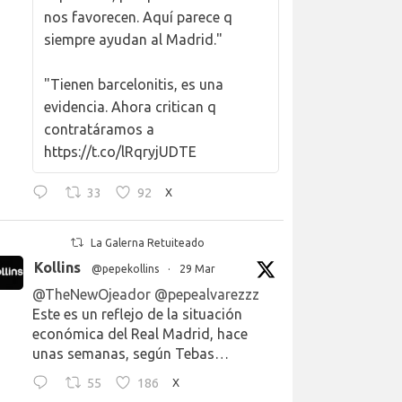
nos favorecen. Aquí parece q
siempre ayudan al Madrid."
"Tienen barcelonitis, es una
evidencia. Ahora critican q
contratáramos a
https://t.co/lRqryjUDTE
33
92
X
La Galerna Retuiteado
Kollins
@pepekollins
·
29 Mar
@TheNewOjeador
@pepealvarezzz
Este es un reflejo de la situación
económica del Real Madrid, hace
unas semanas, según Tebas…
55
186
X