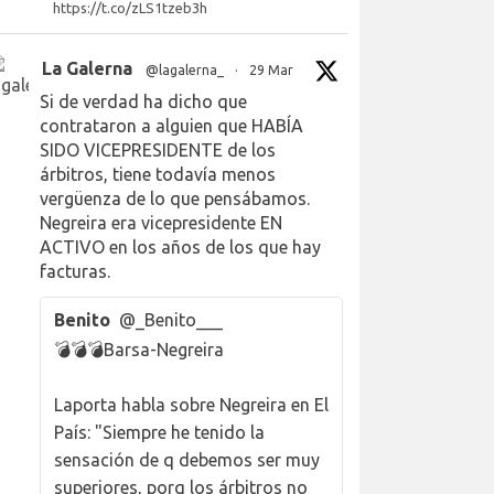
https://t.co/zLS1tzeb3h
La Galerna
@lagalerna_
·
29 Mar
Si de verdad ha dicho que
contrataron a alguien que HABÍA
SIDO VICEPRESIDENTE de los
árbitros, tiene todavía menos
vergüenza de lo que pensábamos.
Negreira era vicepresidente EN
ACTIVO en los años de los que hay
facturas.
Benito
@_Benito___
💣💣💣Barsa-Negreira
Laporta habla sobre Negreira en El
País: "Siempre he tenido la
sensación de q debemos ser muy
superiores, porq los árbitros no