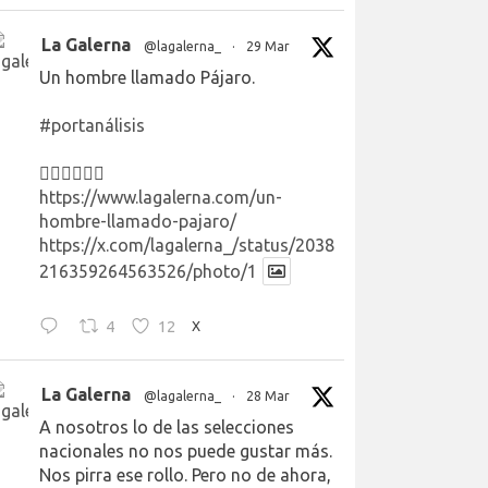
La Galerna
@lagalerna_
·
29 Mar
Un hombre llamado Pájaro.
#portanálisis
👉🏻👉🏻👉🏻
https://www.lagalerna.com/un-
hombre-llamado-pajaro/
https://x.com/lagalerna_/status/2038
216359264563526/photo/1
4
12
X
La Galerna
@lagalerna_
·
28 Mar
A nosotros lo de las selecciones
nacionales no nos puede gustar más.
Nos pirra ese rollo. Pero no de ahora,