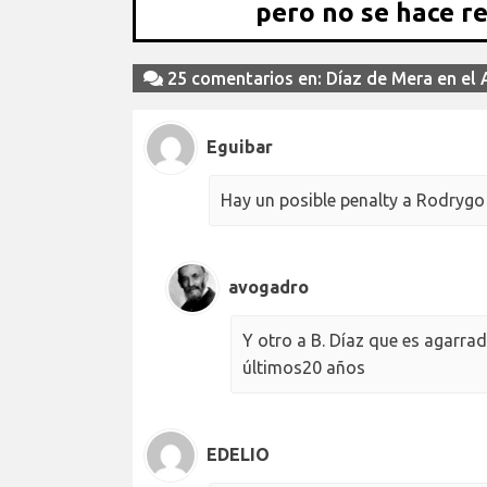
pero no se hace r
25 comentarios en: Díaz de Mera en el A
Eguibar
Hay un posible penalty a Rodrygo
avogadro
Y otro a B. Díaz que es agarrad
últimos20 años
EDELIO