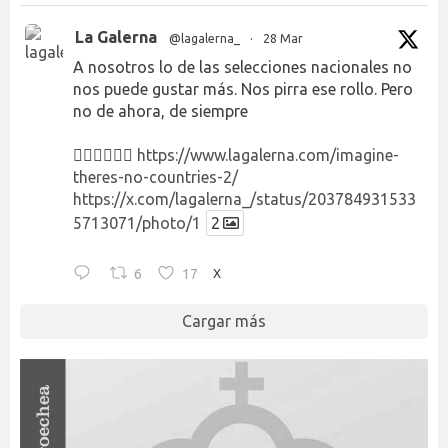
La Galerna
@lagalerna_
·
28 Mar
A nosotros lo de las selecciones nacionales no
nos puede gustar más. Nos pirra ese rollo. Pero
no de ahora, de siempre
👉🏻👉🏻👉🏻
https://www.lagalerna.com/imagine-
theres-no-countries-2/
https://x.com/lagalerna_/status/203784931533
5713071/photo/1
2
6
17
X
Cargar más