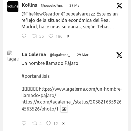
Kollins
@pepekollins
·
29 Mar
@TheNewOjeador
@pepealvarezzz
Este es un
reflejo de la situación económica del Real
Madrid, hace unas semanas, según Tebas…
55
186
X
La Galerna
@lagalerna_
·
29 Mar
Un hombre llamado Pájaro.
#portanálisis
👉🏻👉🏻👉🏻
https://www.lagalerna.com/un-hombre-
llamado-pajaro/
https://x.com/lagalerna_/status/203821635926
4563526/photo/1
4
12
X