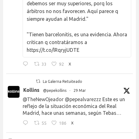
debemos ser muy superiores, porq los
árbitros no nos favorecen. Aquí parece q
siempre ayudan al Madrid."
"Tienen barcelonitis, es una evidencia. Ahora
critican q contratáramos a
https://t.co/lRqryjUDTE
33
92
X
La Galerna Retuiteado
Kollins
@pepekollins
·
29 Mar
@TheNewOjeador
@pepealvarezzz
Este es un
reflejo de la situación económica del Real
Madrid, hace unas semanas, según Tebas…
55
186
X