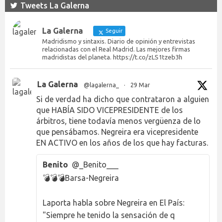
Tweets La Galerna
La Galerna
Seguir
Madridismo y sintaxis. Diario de opinión y entrevistas
relacionadas con el Real Madrid. Las mejores firmas
madridistas del planeta. https://t.co/zLS1tzeb3h
La Galerna
@lagalerna_
·
29 Mar
Si de verdad ha dicho que contrataron a alguien
que HABÍA SIDO VICEPRESIDENTE de los
árbitros, tiene todavía menos vergüenza de lo
que pensábamos. Negreira era vicepresidente
EN ACTIVO en los años de los que hay facturas.
Benito
@_Benito___
💣💣💣Barsa-Negreira
Laporta habla sobre Negreira en El País:
"Siempre he tenido la sensación de q