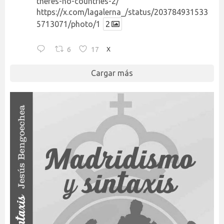
theres-no-countries-2/
https://x.com/lagalerna_/status/203784931533
5713071/photo/1
2
6
17
X
Cargar más