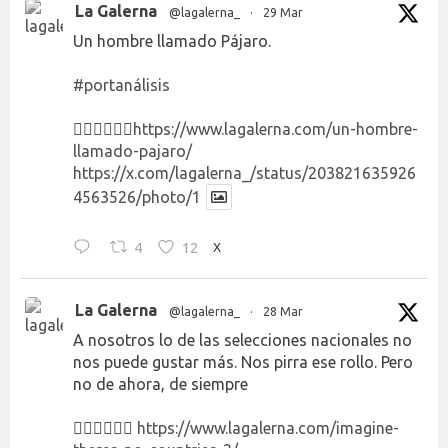
La Galerna
@lagalerna_
·
29 Mar
Un hombre llamado Pájaro.
#portanálisis
👉🏻👉🏻👉🏻
https://www.lagalerna.com/un-hombre-
llamado-pajaro/
https://x.com/lagalerna_/status/203821635926
4563526/photo/1
4
12
X
La Galerna
@lagalerna_
·
28 Mar
A nosotros lo de las selecciones nacionales no
nos puede gustar más. Nos pirra ese rollo. Pero
no de ahora, de siempre
👉🏻👉🏻👉🏻
https://www.lagalerna.com/imagine-