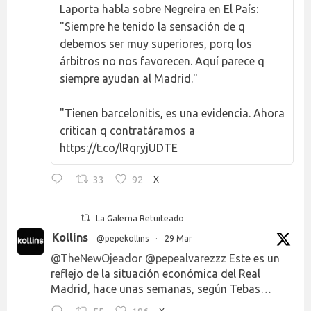
Laporta habla sobre Negreira en El País:
"Siempre he tenido la sensación de q
debemos ser muy superiores, porq los
árbitros no nos favorecen. Aquí parece q
siempre ayudan al Madrid."
"Tienen barcelonitis, es una evidencia. Ahora
critican q contratáramos a
https://t.co/lRqryjUDTE
33
92
X
La Galerna Retuiteado
Kollins
@pepekollins
·
29 Mar
@TheNewOjeador
@pepealvarezzz
Este es un
reflejo de la situación económica del Real
Madrid, hace unas semanas, según Tebas…