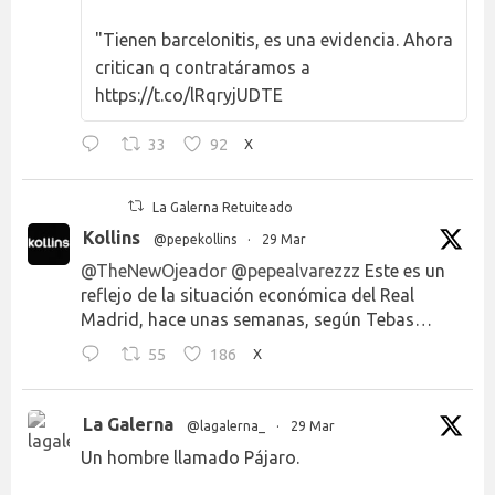
"Tienen barcelonitis, es una evidencia. Ahora
critican q contratáramos a
https://t.co/lRqryjUDTE
33
92
X
La Galerna Retuiteado
Kollins
@pepekollins
·
29 Mar
@TheNewOjeador
@pepealvarezzz
Este es un
reflejo de la situación económica del Real
Madrid, hace unas semanas, según Tebas…
55
186
X
La Galerna
@lagalerna_
·
29 Mar
Un hombre llamado Pájaro.