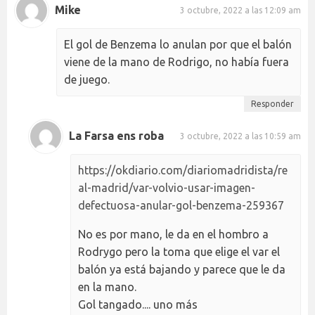
Mike
3 octubre, 2022 a las 12:09 am
El gol de Benzema lo anulan por que el balón
viene de la mano de Rodrigo, no había fuera
de juego.
Responder
La Farsa ens roba
3 octubre, 2022 a las 10:59 am
https://okdiario.com/diariomadridista/re
al-madrid/var-volvio-usar-imagen-
defectuosa-anular-gol-benzema-259367
No es por mano, le da en el hombro a
Rodrygo pero la toma que elige el var el
balón ya está bajando y parece que le da
en la mano.
Gol tangado.... uno más