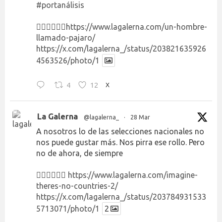
#portanálisis
👉🏻👉🏻👉🏻
https://www.lagalerna.com/un-hombre-
llamado-pajaro/
https://x.com/lagalerna_/status/203821635926
4563526/photo/1
4
12
X
La Galerna
@lagalerna_
·
28 Mar
A nosotros lo de las selecciones nacionales no
nos puede gustar más. Nos pirra ese rollo. Pero
no de ahora, de siempre
👉🏻👉🏻👉🏻
https://www.lagalerna.com/imagine-
theres-no-countries-2/
https://x.com/lagalerna_/status/203784931533
5713071/photo/1
2