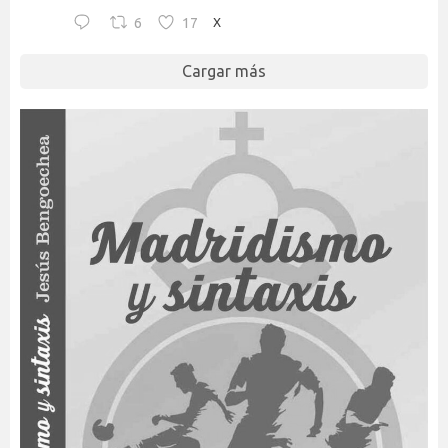
6
17
X
Cargar más