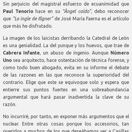
Sin perjuicio del magistral esfuerzo de ecuanimidad que
Paul Tenorio
hace en su
“Ángel caído”,
debo reconocer
que
“La ingle de Illgner”
de José María Faerna es el artículo
que más he disfrutado.
La imagen de los laicistas derribando la Catedral de León
es una genialidad. La del yunque y los huevos, que trae de
Cabrera Infante
, un abuso de ingenio. Aunque
Número
Uno
sea arquitecto, hace ostentación de técnica forense, y
como todo buen abogado, evita en su informe el debate
de las razones en las que reconoce la superioridad del
contrario. Elige que este se equivoque solo y espera que
entierre sus puntos fuertes en una sobreabundancia
argumental que hará pasar inadvertida la clave de su
razón.
No incurriré, por tanto, en exponer más argumentos que el
nuclear. Entre otras cosas porque los accesorios, tan
queridos a muchos de los que deseábamos ver a Casillas