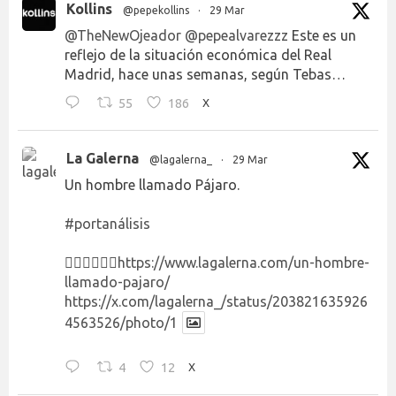
Kollins
@pepekollins
·
29 Mar
@TheNewOjeador
@pepealvarezzz
Este es un
reflejo de la situación económica del Real
Madrid, hace unas semanas, según Tebas…
55
186
X
La Galerna
@lagalerna_
·
29 Mar
Un hombre llamado Pájaro.
#portanálisis
👉🏻👉🏻👉🏻
https://www.lagalerna.com/un-hombre-
llamado-pajaro/
https://x.com/lagalerna_/status/203821635926
4563526/photo/1
4
12
X