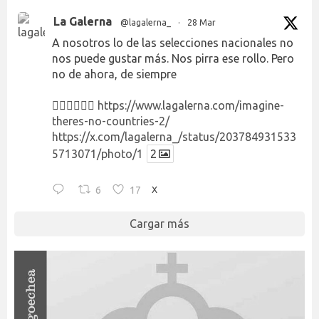
La Galerna
@lagalerna_
·
28 Mar
A nosotros lo de las selecciones nacionales no
nos puede gustar más. Nos pirra ese rollo. Pero
no de ahora, de siempre
👉🏻👉🏻👉🏻
https://www.lagalerna.com/imagine-
theres-no-countries-2/
https://x.com/lagalerna_/status/203784931533
5713071/photo/1
2
6
17
X
Cargar más