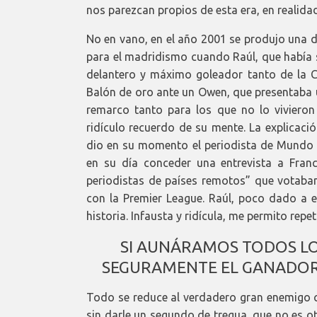
nos parezcan propios de esta era, en realida
No en vano, en el año 2001 se produjo una d
para el madridismo cuando Raúl, que había 
delantero y máximo goleador tanto de la C
Balón de oro ante un Owen, que presentaba 
remarco tanto para los que no lo vivieron
ridículo recuerdo de su mente. La explicac
dio en su momento el periodista de Mundo 
en su día conceder una entrevista a Fran
periodistas de países remotos” que votaban
con la Premier League. Raúl, poco dado a en
historia. Infausta y ridícula, me permito repeti
SI AUNÁRAMOS TODOS LOS
SEGURAMENTE EL GANADOR 
Todo se reduce al verdadero gran enemigo co
sin darle un segundo de tregua, que no es o