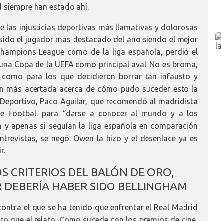
d siempre han estado ahí.
e las injusticias deportivas más llamativas y dolorosas
sido el jugador más destacado del año siendo el mejor
hampions League como de la liga española, perdió el
una Copa de la UEFA como principal aval. No es broma,
 como para los que decidieron borrar tan infausto y
ión más acertada acerca de cómo pudo suceder esto la
Deportivo, Paco Aguilar, que recomendó al madridista
ce Football para “darse a conocer al mundo y a los
 y apenas si seguían la liga española en comparación
trevistas, se negó. Owen la hizo y el desenlace ya es
r.
 CRITERIOS DEL BALÓN DE ORO,
DEBERÍA HABER SIDO BELLINGHAM
ntra el que se ha tenido que enfrentar el Real Madrid
tro que el relato. Como sucede con los premios de cine,