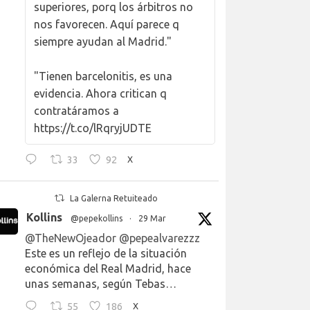
superiores, porq los árbitros no
nos favorecen. Aquí parece q
siempre ayudan al Madrid."
"Tienen barcelonitis, es una
evidencia. Ahora critican q
contratáramos a
https://t.co/lRqryjUDTE
33
92
X
La Galerna Retuiteado
Kollins
@pepekollins
·
29 Mar
@TheNewOjeador
@pepealvarezzz
Este es un reflejo de la situación
económica del Real Madrid, hace
unas semanas, según Tebas…
55
186
X