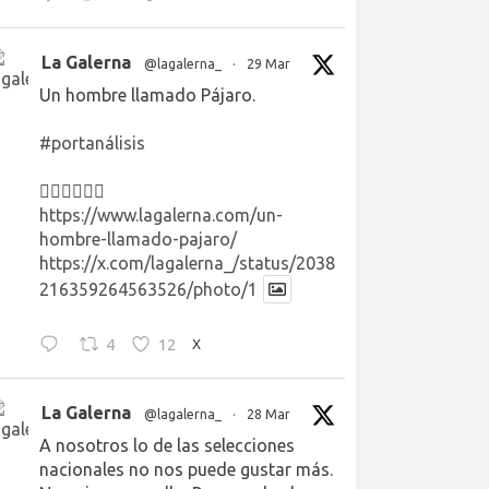
La Galerna
@lagalerna_
·
29 Mar
Un hombre llamado Pájaro.
#portanálisis
👉🏻👉🏻👉🏻
https://www.lagalerna.com/un-
hombre-llamado-pajaro/
https://x.com/lagalerna_/status/2038
216359264563526/photo/1
4
12
X
La Galerna
@lagalerna_
·
28 Mar
A nosotros lo de las selecciones
nacionales no nos puede gustar más.