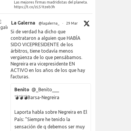
Las mejores firmas madridistas del planeta.
https://t.co/zLS1tzeb3h
La Galerna
@lagalerna_
·
29 Mar
Si de verdad ha dicho que
contrataron a alguien que HABÍA
SIDO VICEPRESIDENTE de los
árbitros, tiene todavía menos
vergüenza de lo que pensábamos.
Negreira era vicepresidente EN
ACTIVO en los años de los que hay
facturas.
Benito
@_Benito___
💣💣💣Barsa-Negreira
Laporta habla sobre Negreira en El
País: "Siempre he tenido la
sensación de q debemos ser muy