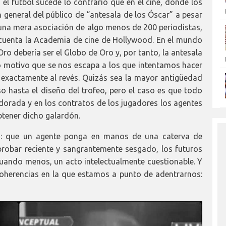
el fútbol sucede lo contrario que en el cine, donde los
general del público de “antesala de los Óscar” a pesar
 una mera asociación de algo menos de 200 periodistas,
cuenta la Academia de cine de Hollywood. En el mundo
 Oro debería ser el Globo de Oro y, por tanto, la antesala
ño motivo que se nos escapa a los que intentamos hacer
exactamente al revés. Quizás sea la mayor antigüedad
so hasta el diseño del trofeo, pero el caso es que todo
 dorada y en los contratos de los jugadores los agentes
btener dicho galardón.
a: que un agente ponga en manos de una caterva de
robar reciente y sangrantemente sesgado, los futuros
uando menos, un acto intelectualmente cuestionable. Y
coherencias en la que estamos a punto de adentrarnos: