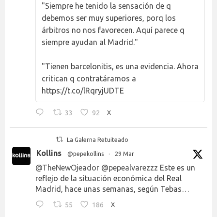
"Siempre he tenido la sensación de q
debemos ser muy superiores, porq los
árbitros no nos favorecen. Aquí parece q
siempre ayudan al Madrid."
"Tienen barcelonitis, es una evidencia. Ahora
critican q contratáramos a
https://t.co/lRqryjUDTE
33
92
X
La Galerna Retuiteado
Kollins
@pepekollins
·
29 Mar
@TheNewOjeador
@pepealvarezzz
Este es un
reflejo de la situación económica del Real
Madrid, hace unas semanas, según Tebas…
55
186
X