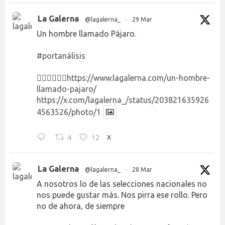
La Galerna
@lagalerna_
·
29 Mar
Un hombre llamado Pájaro.
#portanálisis
👉🏻👉🏻👉🏻
https://www.lagalerna.com/un-hombre-
llamado-pajaro/
https://x.com/lagalerna_/status/203821635926
4563526/photo/1
4
12
X
La Galerna
@lagalerna_
·
28 Mar
A nosotros lo de las selecciones nacionales no
nos puede gustar más. Nos pirra ese rollo. Pero
no de ahora, de siempre