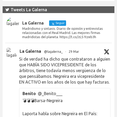
Tweets La Galerna
La Galerna
Seguir
Madridismo y sintaxis. Diario de opinión y entrevistas
relacionadas con el Real Madrid. Las mejores firmas
madridistas del planeta. https://t.co/zLS1tzeb3h
La Galerna
@lagalerna_
·
29 Mar
Si de verdad ha dicho que contrataron a alguien
que HABÍA SIDO VICEPRESIDENTE de los
árbitros, tiene todavía menos vergüenza de lo
que pensábamos. Negreira era vicepresidente
EN ACTIVO en los años de los que hay facturas.
Benito
@_Benito___
💣💣💣Barsa-Negreira
Laporta habla sobre Negreira en El País: