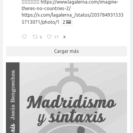
👉🏻👉🏻👉🏻
https://www.lagalerna.com/imagine-
theres-no-countries-2/
https://x.com/lagalerna_/status/203784931533
5713071/photo/1
2
6
17
X
Cargar más