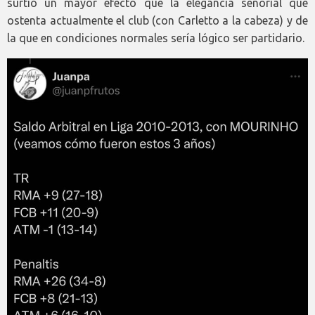
surtió un mayor efecto que la elegancia señorial que
ostenta actualmente el club (con Carletto a la cabeza) y de
la que en condiciones normales sería lógico ser partidario.