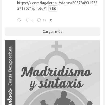
https://x.com/lagalerna_/status/203784931533
5713071/photo/1
2
6
17
X
Cargar más