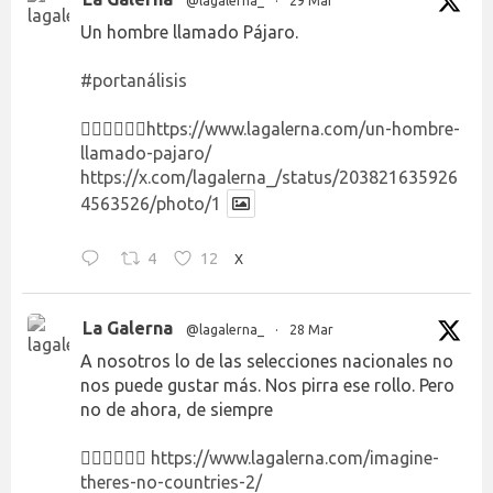
@lagalerna_
·
29 Mar
Un hombre llamado Pájaro.
#portanálisis
👉🏻👉🏻👉🏻
https://www.lagalerna.com/un-hombre-
llamado-pajaro/
https://x.com/lagalerna_/status/203821635926
4563526/photo/1
4
12
X
La Galerna
@lagalerna_
·
28 Mar
A nosotros lo de las selecciones nacionales no
nos puede gustar más. Nos pirra ese rollo. Pero
no de ahora, de siempre
👉🏻👉🏻👉🏻
https://www.lagalerna.com/imagine-
theres-no-countries-2/