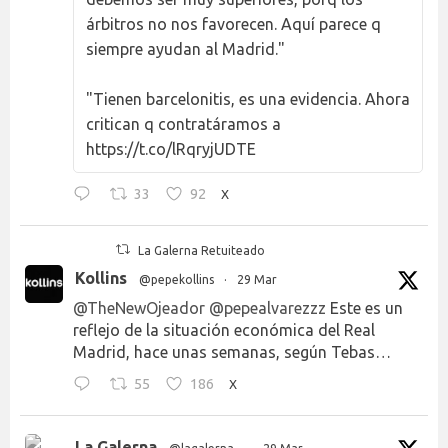
árbitros no nos favorecen. Aquí parece q
siempre ayudan al Madrid."
"Tienen barcelonitis, es una evidencia. Ahora
critican q contratáramos a
https://t.co/lRqryjUDTE
33
92
X
La Galerna Retuiteado
Kollins
@pepekollins
·
29 Mar
@TheNewOjeador
@pepealvarezzz
Este es un
reflejo de la situación económica del Real
Madrid, hace unas semanas, según Tebas…
55
186
X
La Galerna