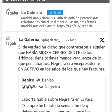
La Galerna
Seguir
Madridismo y sintaxis. Diario de opinión y entrevistas
relacionadas con el Real Madrid. Las mejores firmas
madridistas del planeta. https://t.co/zLS1tzeb3h
La Galerna
@lagalerna_
·
29 Mar
Si de verdad ha dicho que contrataron a alguien
que HABÍA SIDO VICEPRESIDENTE de los
árbitros, tiene todavía menos vergüenza de lo
que pensábamos. Negreira era vicepresidente
EN ACTIVO en los años de los que hay facturas.
Benito
@_Benito___
💣💣💣Barsa-Negreira
Laporta habla sobre Negreira en El País:
"Siempre he tenido la sensación de q
debemos ser muy superiores, porq los