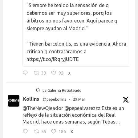
"Siempre he tenido la sensación de q
debemos ser muy superiores, porq los
árbitros no nos favorecen. Aquí parece q
siempre ayudan al Madrid."
"Tienen barcelonitis, es una evidencia. Ahora
critican q contratáramos a
https://t.co/lRqryjUDTE
33
92
X
La Galerna Retuiteado
Kollins
@pepekollins
·
29 Mar
@TheNewOjeador
@pepealvarezzz
Este es un
reflejo de la situación económica del Real
Madrid, hace unas semanas, según Tebas…
55
186
X