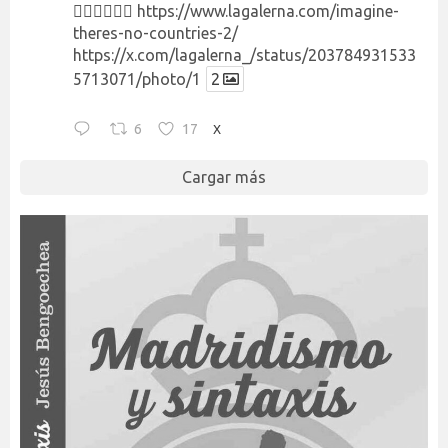
👉🏻👉🏻👉🏻
https://www.lagalerna.com/imagine-
theres-no-countries-2/
https://x.com/lagalerna_/status/203784931533
5713071/photo/1
2
6
17
X
Cargar más