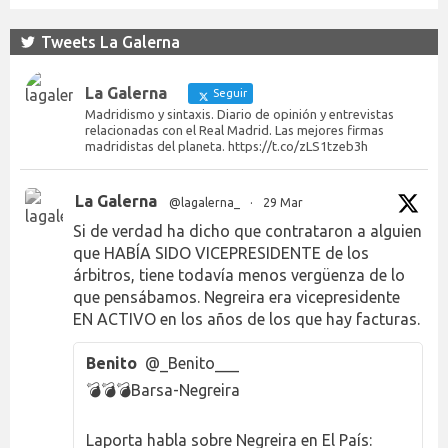
Tweets La Galerna
La Galerna
Seguir
Madridismo y sintaxis. Diario de opinión y entrevistas
relacionadas con el Real Madrid. Las mejores firmas
madridistas del planeta. https://t.co/zLS1tzeb3h
La Galerna
@lagalerna_
·
29 Mar
Si de verdad ha dicho que contrataron a alguien
que HABÍA SIDO VICEPRESIDENTE de los
árbitros, tiene todavía menos vergüenza de lo
que pensábamos. Negreira era vicepresidente
EN ACTIVO en los años de los que hay facturas.
Benito
@_Benito___
💣💣💣Barsa-Negreira
Laporta habla sobre Negreira en El País: