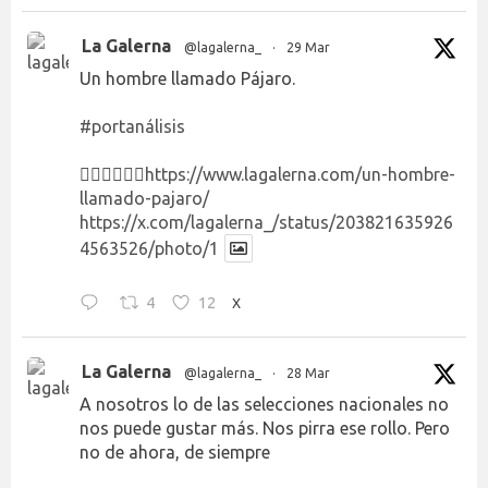
La Galerna
@lagalerna_
·
29 Mar
Un hombre llamado Pájaro.
#portanálisis
👉🏻👉🏻👉🏻
https://www.lagalerna.com/un-hombre-
llamado-pajaro/
https://x.com/lagalerna_/status/203821635926
4563526/photo/1
4
12
X
La Galerna
@lagalerna_
·
28 Mar
A nosotros lo de las selecciones nacionales no
nos puede gustar más. Nos pirra ese rollo. Pero
no de ahora, de siempre