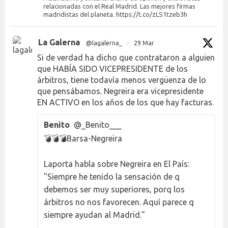
relacionadas con el Real Madrid. Las mejores firmas
madridistas del planeta. https://t.co/zLS1tzeb3h
La Galerna
@lagalerna_
·
29 Mar
Si de verdad ha dicho que contrataron a alguien
que HABÍA SIDO VICEPRESIDENTE de los
árbitros, tiene todavía menos vergüenza de lo
que pensábamos. Negreira era vicepresidente
EN ACTIVO en los años de los que hay facturas.
Benito
@_Benito___
💣💣💣Barsa-Negreira
Laporta habla sobre Negreira en El País:
"Siempre he tenido la sensación de q
debemos ser muy superiores, porq los
árbitros no nos favorecen. Aquí parece q
siempre ayudan al Madrid."