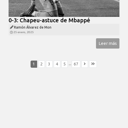
0-3: Chapeu-astuce de Mbappé
Ramón Álvarez de Mon
25 enero, 2025
Leer más
...
1
2
3
4
5
67