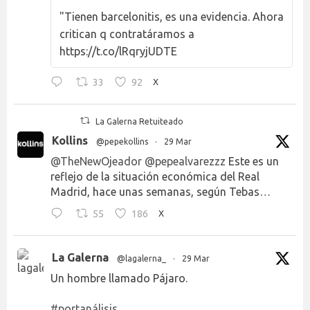
"Tienen barcelonitis, es una evidencia. Ahora
critican q contratáramos a
https://t.co/lRqryjUDTE
33
92
X
La Galerna Retuiteado
Kollins
@pepekollins
·
29 Mar
@TheNewOjeador
@pepealvarezzz
Este es un
reflejo de la situación económica del Real
Madrid, hace unas semanas, según Tebas…
55
186
X
La Galerna
@lagalerna_
·
29 Mar
Un hombre llamado Pájaro.
#portanálisis