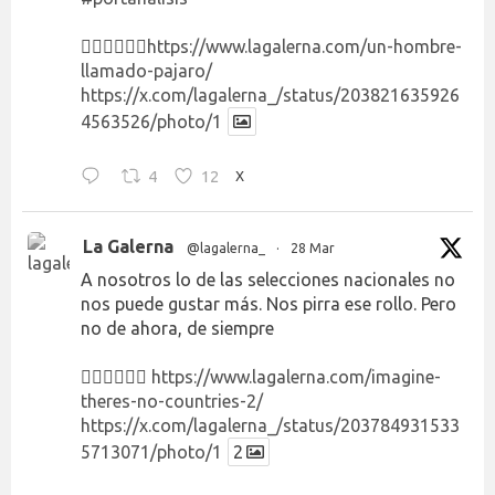
👉🏻👉🏻👉🏻
https://www.lagalerna.com/un-hombre-
llamado-pajaro/
https://x.com/lagalerna_/status/203821635926
4563526/photo/1
4
12
X
La Galerna
@lagalerna_
·
28 Mar
A nosotros lo de las selecciones nacionales no
nos puede gustar más. Nos pirra ese rollo. Pero
no de ahora, de siempre
👉🏻👉🏻👉🏻
https://www.lagalerna.com/imagine-
theres-no-countries-2/
https://x.com/lagalerna_/status/203784931533
5713071/photo/1
2