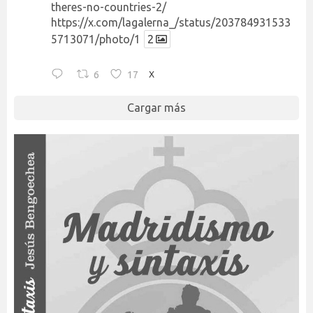
theres-no-countries-2/
https://x.com/lagalerna_/status/203784931533
5713071/photo/1
2
6
17
X
Cargar más