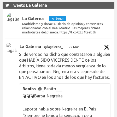
Tweets La Galerna
La Galerna
Seguir
Madridismo y sintaxis. Diario de opinión y entrevistas
relacionadas con el Real Madrid. Las mejores firmas
madridistas del planeta. https://t.co/zLS1tzeb3h
La Galerna
@lagalerna_
·
29 Mar
Si de verdad ha dicho que contrataron a alguien
que HABÍA SIDO VICEPRESIDENTE de los
árbitros, tiene todavía menos vergüenza de lo
que pensábamos. Negreira era vicepresidente
EN ACTIVO en los años de los que hay facturas.
Benito
@_Benito___
💣💣💣Barsa-Negreira
Laporta habla sobre Negreira en El País:
"Siempre he tenido la sensación de q