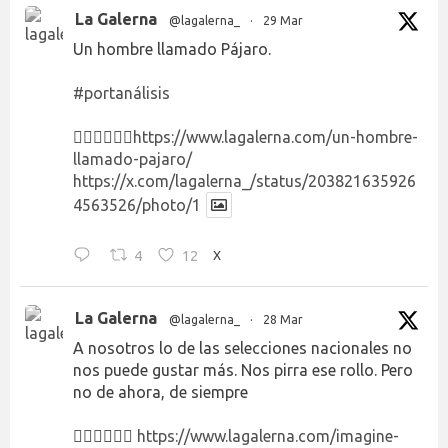
La Galerna
@lagalerna_
·
29 Mar
Un hombre llamado Pájaro.
#portanálisis
👉🏻👉🏻👉🏻
https://www.lagalerna.com/un-hombre-
llamado-pajaro/
https://x.com/lagalerna_/status/203821635926
4563526/photo/1
4
12
X
La Galerna
@lagalerna_
·
28 Mar
A nosotros lo de las selecciones nacionales no
nos puede gustar más. Nos pirra ese rollo. Pero
no de ahora, de siempre
👉🏻👉🏻👉🏻
https://www.lagalerna.com/imagine-