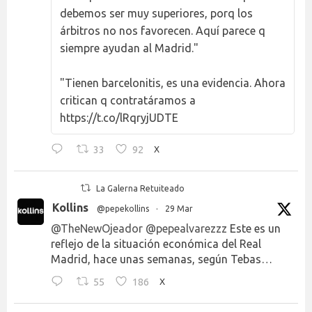
debemos ser muy superiores, porq los
árbitros no nos favorecen. Aquí parece q
siempre ayudan al Madrid."
"Tienen barcelonitis, es una evidencia. Ahora
critican q contratáramos a
https://t.co/lRqryjUDTE
33
92
X
La Galerna Retuiteado
Kollins
@pepekollins
·
29 Mar
@TheNewOjeador
@pepealvarezzz
Este es un
reflejo de la situación económica del Real
Madrid, hace unas semanas, según Tebas…
55
186
X