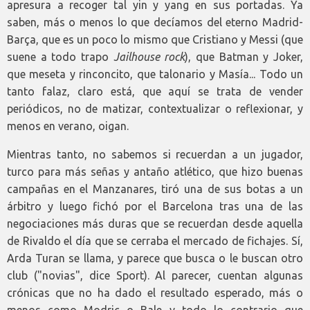
apresura a recoger tal yin y yang en sus portadas. Ya
saben, más o menos lo que decíamos del eterno Madrid-
Barça, que es un poco lo mismo que Cristiano y Messi (que
suene a todo trapo
Jailhouse rock
), que Batman y Joker,
que meseta y rinconcito, que talonario y Masía... Todo un
tanto falaz, claro está, que aquí se trata de vender
periódicos, no de matizar, contextualizar o reflexionar, y
menos en verano, oigan.
Mientras tanto, no sabemos si recuerdan a un jugador,
turco para más señas y antaño atlético, que hizo buenas
campañas en el Manzanares, tiró una de sus botas a un
árbitro y luego fichó por el Barcelona tras una de las
negociaciones más duras que se recuerdan desde aquella
de Rivaldo el día que se cerraba el mercado de fichajes. Sí,
Arda Turan se llama, y parece que busca o le buscan otro
club ("novias", dice Sport). Al parecer, cuentan algunas
crónicas que no ha dado el resultado esperado, más o
menos como Modric o Bale y todo lo contrario que