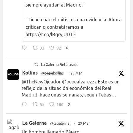
siempre ayudan al Madrid."
"Tienen barcelonitis, es una evidencia. Ahora
critican q contratáramos a
https://t.co/lRqryjUDTE
33
92
X
La Galerna Retuiteado
Kollins
@pepekollins
·
29 Mar
@TheNewOjeador
@pepealvarezzz
Este es un
reflejo de la situación económica del Real
Madrid, hace unas semanas, según Tebas…
55
186
X
La Galerna
@lagalerna_
·
29 Mar
Un hombre llamado Pájaro.