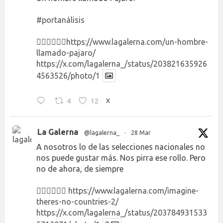
#portanálisis
👉🏻👉🏻👉🏻
https://www.lagalerna.com/un-hombre-
llamado-pajaro/
https://x.com/lagalerna_/status/203821635926
4563526/photo/1
4
12
X
La Galerna
@lagalerna_
·
28 Mar
A nosotros lo de las selecciones nacionales no
nos puede gustar más. Nos pirra ese rollo. Pero
no de ahora, de siempre
👉🏻👉🏻👉🏻
https://www.lagalerna.com/imagine-
theres-no-countries-2/
https://x.com/lagalerna_/status/203784931533