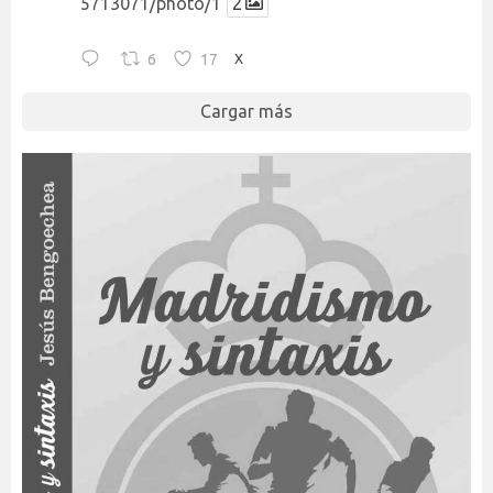
5713071/photo/1
2
6
17
X
Cargar más