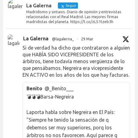
La Galerna
Seguir
Madridismo y sintaxis. Diario de opinión y entrevistas
relacionadas con el Real Madrid. Las mejores firmas
madridistas del planeta. https://t.co/zLS1tzeb3h
La Galerna
@lagalerna_
·
29 Mar
Si de verdad ha dicho que contrataron a alguien
que HABÍA SIDO VICEPRESIDENTE de los
árbitros, tiene todavía menos vergüenza de lo
que pensábamos. Negreira era vicepresidente
EN ACTIVO en los años de los que hay facturas.
Benito
@_Benito___
💣💣💣Barsa-Negreira
Laporta habla sobre Negreira en El País:
"Siempre he tenido la sensación de q
debemos ser muy superiores, porq los
árbitros no nos favorecen. Aquí parece q