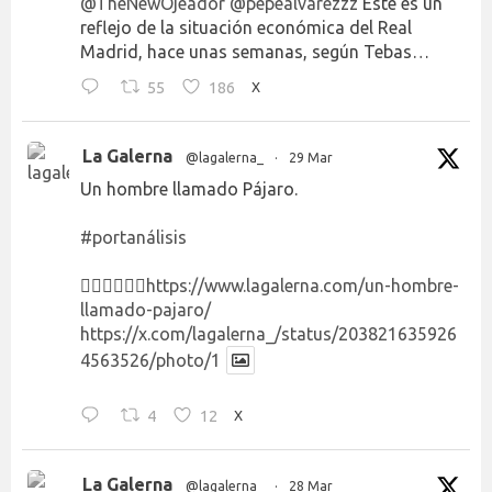
@TheNewOjeador
@pepealvarezzz
Este es un
reflejo de la situación económica del Real
Madrid, hace unas semanas, según Tebas…
55
186
X
La Galerna
@lagalerna_
·
29 Mar
Un hombre llamado Pájaro.
#portanálisis
👉🏻👉🏻👉🏻
https://www.lagalerna.com/un-hombre-
llamado-pajaro/
https://x.com/lagalerna_/status/203821635926
4563526/photo/1
4
12
X
La Galerna
@lagalerna_
·
28 Mar