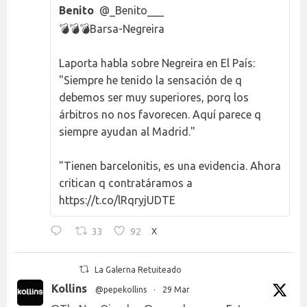
Benito
@_Benito___
💣💣💣Barsa-Negreira
Laporta habla sobre Negreira en El País:
"Siempre he tenido la sensación de q
debemos ser muy superiores, porq los
árbitros no nos favorecen. Aquí parece q
siempre ayudan al Madrid."
"Tienen barcelonitis, es una evidencia. Ahora
critican q contratáramos a
https://t.co/lRqryjUDTE
33
92
X
La Galerna Retuiteado
Kollins
@pepekollins
·
29 Mar