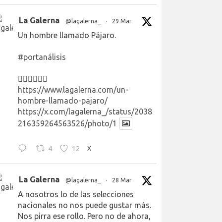
La Galerna
@lagalerna_
·
29 Mar
Un hombre llamado Pájaro.
#portanálisis
👉🏻👉🏻👉🏻
https://www.lagalerna.com/un-
hombre-llamado-pajaro/
https://x.com/lagalerna_/status/2038
216359264563526/photo/1
4
12
X
La Galerna
@lagalerna_
·
28 Mar
A nosotros lo de las selecciones
nacionales no nos puede gustar más.
Nos pirra ese rollo. Pero no de ahora,