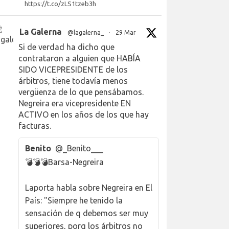
https://t.co/zLS1tzeb3h
La Galerna
@lagalerna_
·
29 Mar
Si de verdad ha dicho que
contrataron a alguien que HABÍA
SIDO VICEPRESIDENTE de los
árbitros, tiene todavía menos
vergüenza de lo que pensábamos.
Negreira era vicepresidente EN
ACTIVO en los años de los que hay
facturas.
Benito
@_Benito___
💣💣💣Barsa-Negreira
Laporta habla sobre Negreira en El
País: "Siempre he tenido la
sensación de q debemos ser muy
superiores, porq los árbitros no