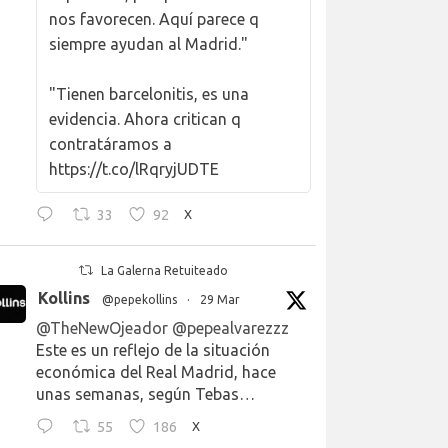
nos favorecen. Aquí parece q
siempre ayudan al Madrid."
"Tienen barcelonitis, es una
evidencia. Ahora critican q
contratáramos a
https://t.co/lRqryjUDTE
33
92
X
La Galerna Retuiteado
Kollins
@pepekollins
·
29 Mar
@TheNewOjeador
@pepealvarezzz
Este es un reflejo de la situación
económica del Real Madrid, hace
unas semanas, según Tebas…
55
186
X