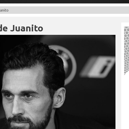
uanito
 de Juanito