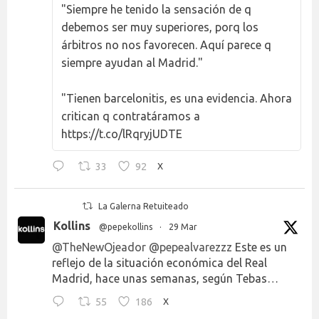
"Siempre he tenido la sensación de q
debemos ser muy superiores, porq los
árbitros no nos favorecen. Aquí parece q
siempre ayudan al Madrid."
"Tienen barcelonitis, es una evidencia. Ahora
critican q contratáramos a
https://t.co/lRqryjUDTE
33
92
X
La Galerna Retuiteado
Kollins
@pepekollins
·
29 Mar
@TheNewOjeador
@pepealvarezzz
Este es un
reflejo de la situación económica del Real
Madrid, hace unas semanas, según Tebas…
55
186
X