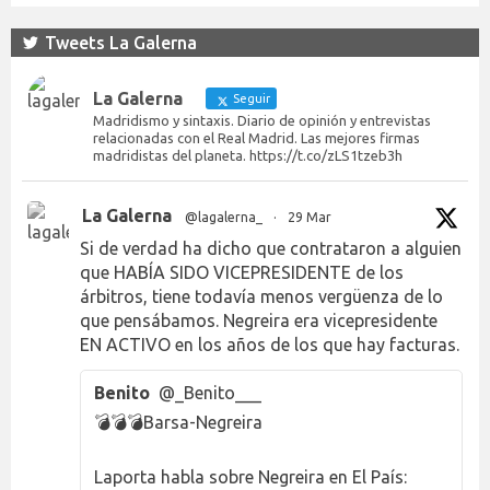
Tweets La Galerna
La Galerna
Seguir
Madridismo y sintaxis. Diario de opinión y entrevistas
relacionadas con el Real Madrid. Las mejores firmas
madridistas del planeta. https://t.co/zLS1tzeb3h
La Galerna
@lagalerna_
·
29 Mar
Si de verdad ha dicho que contrataron a alguien
que HABÍA SIDO VICEPRESIDENTE de los
árbitros, tiene todavía menos vergüenza de lo
que pensábamos. Negreira era vicepresidente
EN ACTIVO en los años de los que hay facturas.
Benito
@_Benito___
💣💣💣Barsa-Negreira
Laporta habla sobre Negreira en El País: