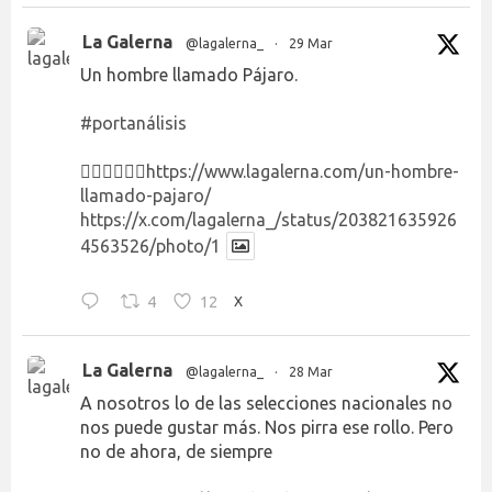
La Galerna
@lagalerna_
·
29 Mar
Un hombre llamado Pájaro.
#portanálisis
👉🏻👉🏻👉🏻
https://www.lagalerna.com/un-hombre-
llamado-pajaro/
https://x.com/lagalerna_/status/203821635926
4563526/photo/1
4
12
X
La Galerna
@lagalerna_
·
28 Mar
A nosotros lo de las selecciones nacionales no
nos puede gustar más. Nos pirra ese rollo. Pero
no de ahora, de siempre