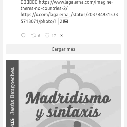
👉🏻👉🏻👉🏻
https://www.lagalerna.com/imagine-
theres-no-countries-2/
https://x.com/lagalerna_/status/203784931533
5713071/photo/1
2
6
17
X
Cargar más