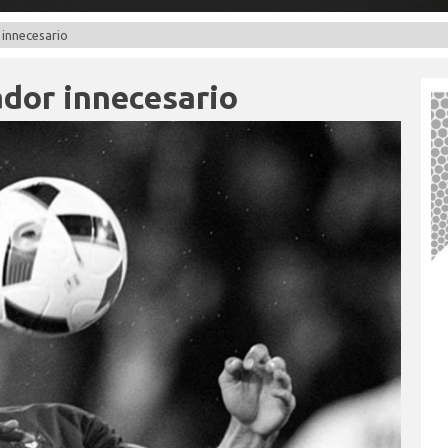
innecesario
dor innecesario