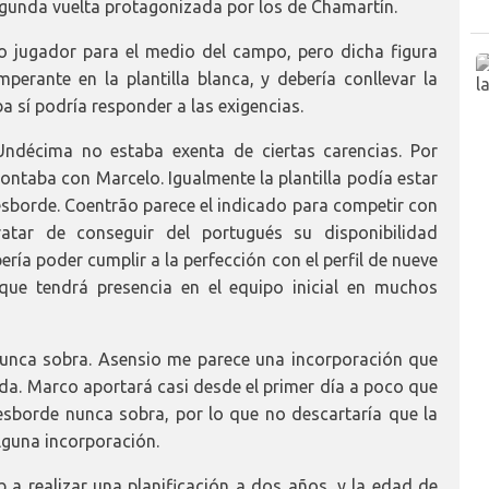
segunda vuelta protagonizada por los de Chamartín.
tro jugador para el medio del campo, pero dicha figura
mperante en la plantilla blanca, y debería conllevar la
a sí podría responder a las exigencias.
Undécima no estaba exenta de ciertas carencias. Por
contaba con Marcelo. Igualmente la plantilla podía estar
 desborde. Coentrão parece el indicado para competir con
atar de conseguir del portugués su disponibilidad
ría poder cumplir a la perfección con el perfil de nueve
ue tendrá presencia en el equipo inicial en muchos
nunca sobra. Asensio me parece una incorporación que
a. Marco aportará casi desde el primer día a poco que
esborde nunca sobra, por lo que no descartaría que la
alguna incorporación.
b a realizar una planificación a dos años, y la edad de