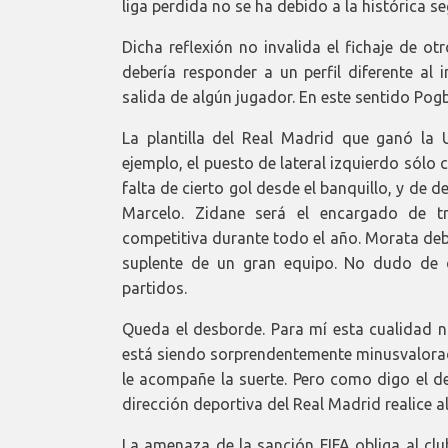
liga perdida no se ha debido a la histórica 
Dicha reflexión no invalida el fichaje de o
debería responder a un perfil diferente al i
salida de algún jugador. En este sentido Pogb
La plantilla del Real Madrid que ganó la 
ejemplo, el puesto de lateral izquierdo sólo 
falta de cierto gol desde el banquillo, y de
Marcelo. Zidane será el encargado de tr
competitiva durante todo el año. Morata debe
suplente de un gran equipo. No dudo de q
partidos.
Queda el desborde. Para mí esta cualidad 
está siendo sorprendentemente minusvalorad
le acompañe la suerte. Pero como digo el d
dirección deportiva del Real Madrid realice 
La amenaza de la sanción FIFA obliga al clu