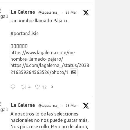
La Galerna
@lagalerna_
·
29 Mar
Un hombre llamado Pájaro.
#portanálisis
👉🏻👉🏻👉🏻
https://www.lagalerna.com/un-
hombre-llamado-pajaro/
https://x.com/lagalerna_/status/2038
216359264563526/photo/1
4
12
X
La Galerna
@lagalerna_
·
28 Mar
A nosotros lo de las selecciones
nacionales no nos puede gustar más.
Nos pirra ese rollo. Pero no de ahora,