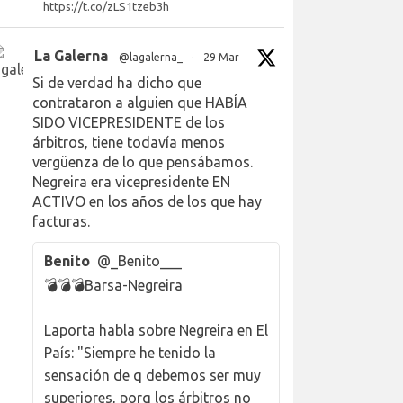
https://t.co/zLS1tzeb3h
La Galerna
@lagalerna_
·
29 Mar
Si de verdad ha dicho que
contrataron a alguien que HABÍA
SIDO VICEPRESIDENTE de los
árbitros, tiene todavía menos
vergüenza de lo que pensábamos.
Negreira era vicepresidente EN
ACTIVO en los años de los que hay
facturas.
Benito
@_Benito___
💣💣💣Barsa-Negreira
Laporta habla sobre Negreira en El
País: "Siempre he tenido la
sensación de q debemos ser muy
superiores, porq los árbitros no