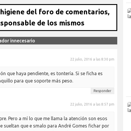
 higiene del foro de comentarios,
esponsable de los mismos
ador innecesario
22 julio, 2016 a las 8:30 pm
ón que haya pendiente, es tontería. Si se ficha es
anquillo para que soporte más peso.
Responder
22 julio, 2016 a las 8:57 pm
re. Pero a mí lo que me llama la atención son esos
que sueltan que e smalo para André Gomes fichar por