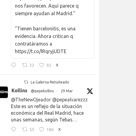
nos favorecen. Aquí parece q
siempre ayudan al Madrid."
"Tienen barcelonitis, es una
evidencia. Ahora critican q
contratáramos a
https://t.co/lRqryjUDTE
33
92
X
La Galerna Retuiteado
Kollins
@pepekollins
·
29 Mar
@TheNewOjeador
@pepealvarezzz
Este es un reflejo de la situación
económica del Real Madrid, hace
unas semanas, según Tebas…
55
186
X