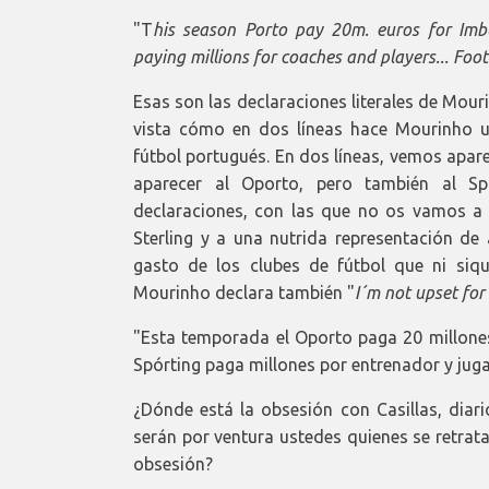
"T
his season Porto pay 20m. euros for Imbu
paying millions for coaches and players... Foot
Esas son las declaraciones literales de Mouri
vista cómo en dos líneas hace Mourinho un
fútbol portugués. En dos líneas, vemos aparec
aparecer al Oporto, pero también al Sp
declaraciones, con las que no os vamos a a
Sterling y a una nutrida representación de 
gasto de los clubes de fútbol que ni si
Mourinho declara también "
I´m not upset for 
"Esta temporada el Oporto paga 20 millones
Spórting paga millones por entrenador y juga
¿Dónde está la obsesión con Casillas, diar
serán por ventura ustedes quienes se retrat
obsesión?