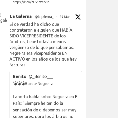
https://t.co/zLS1tzeb3h
La Galerna
@lagalerna_
·
29 Mar
Si de verdad ha dicho que
contrataron a alguien que HABÍA
SIDO VICEPRESIDENTE de los
árbitros, tiene todavía menos
vergüenza de lo que pensábamos.
Negreira era vicepresidente EN
ACTIVO en los años de los que hay
facturas.
Benito
@_Benito___
💣💣💣Barsa-Negreira
Laporta habla sobre Negreira en El
País: "Siempre he tenido la
sensación de q debemos ser muy
superiores, porq los árbitros no