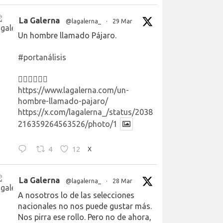
La Galerna
@lagalerna_
·
29 Mar
Un hombre llamado Pájaro.
#portanálisis
👉🏻👉🏻👉🏻
https://www.lagalerna.com/un-
hombre-llamado-pajaro/
https://x.com/lagalerna_/status/2038
216359264563526/photo/1
4
12
X
La Galerna
@lagalerna_
·
28 Mar
A nosotros lo de las selecciones
nacionales no nos puede gustar más.
Nos pirra ese rollo. Pero no de ahora,