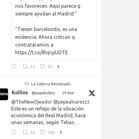
nos favorecen. Aquí parece q
siempre ayudan al Madrid."
"Tienen barcelonitis, es una
evidencia. Ahora critican q
contratáramos a
https://t.co/lRqryjUDTE
33
92
X
La Galerna Retuiteado
Kollins
@pepekollins
·
29 Mar
@TheNewOjeador
@pepealvarezzz
Este es un reflejo de la situación
económica del Real Madrid, hace
unas semanas, según Tebas…
55
186
X