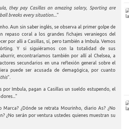
la, they pay Casillas an amazing salary, Sporting are
ball breaks every situation...
"
nho. Aun sin saber inglés, se observa al primer golpe de
 repaso coral a los grandes fichajes veraniegos del
er por alli a Casillas, sí, pero también a Imbula. Vemos
órting. Y si siguiéramos con la totalidad de sus
burrir, encontraríamos también por allí al Chelsea, a
actores secundarios en una reflexión general sobre el
quiera puede ser acusada de demagógica, por cuanto
this
".
 por Imbula, pagan a Casillas un sueldo estupendo, el
dores..."
io Marca? ¿Dónde se retrata Mourinho, diario As? ¿No
an? ¿No serán por ventura ustedes quienes muestran su