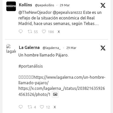
Kollins
@pepekollins
·
29 Mar
@TheNewOjeador
@pepealvarezzz
Este es un
reflejo de la situación económica del Real
Madrid, hace unas semanas, según Tebas…
55
186
X
La Galerna
@lagalerna_
·
29 Mar
Un hombre llamado Pájaro.
#portanálisis
👉🏻👉🏻👉🏻
https://www.lagalerna.com/un-hombre-
llamado-pajaro/
https://x.com/lagalerna_/status/203821635926
4563526/photo/1
4
12
X