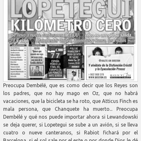
Preocupa Dembélé, que es como decir que los Reyes son
los padres, que no hay mago en Oz, que no habrá
vacaciones, que la bicicleta se ha roto, que Atticus Finch es
mala persona, que Chanquete ha muerto... Preocupa
Dembélé y qué nos puede importar ahora si Lewandowski
se deja querer, si Lopetegui se sube a un avión, si se lleva
cuatro o nueve canteranos, si Rabiot fichará por el
Barcelona, si el sol sale por el este o por donde Dios le dé