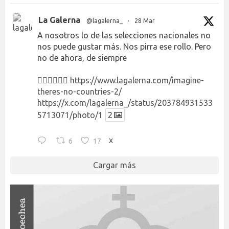
La Galerna
@lagalerna_
·
28 Mar
A nosotros lo de las selecciones nacionales no
nos puede gustar más. Nos pirra ese rollo. Pero
no de ahora, de siempre
👉🏻👉🏻👉🏻
https://www.lagalerna.com/imagine-
theres-no-countries-2/
https://x.com/lagalerna_/status/203784931533
5713071/photo/1
2
6
17
X
Cargar más