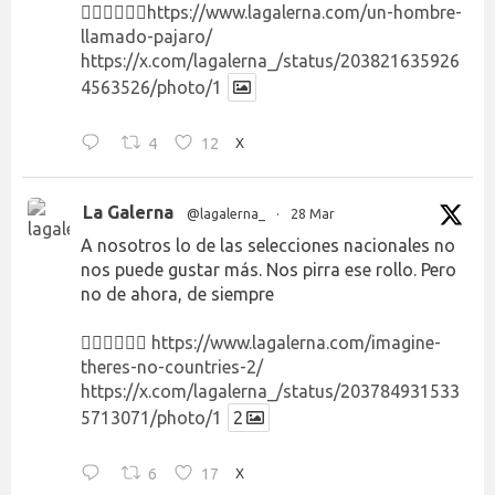
👉🏻👉🏻👉🏻
https://www.lagalerna.com/un-hombre-
llamado-pajaro/
https://x.com/lagalerna_/status/203821635926
4563526/photo/1
4
12
X
La Galerna
@lagalerna_
·
28 Mar
A nosotros lo de las selecciones nacionales no
nos puede gustar más. Nos pirra ese rollo. Pero
no de ahora, de siempre
👉🏻👉🏻👉🏻
https://www.lagalerna.com/imagine-
theres-no-countries-2/
https://x.com/lagalerna_/status/203784931533
5713071/photo/1
2
6
17
X