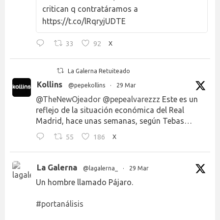
critican q contratáramos a
https://t.co/lRqryjUDTE
33
92
X
La Galerna Retuiteado
Kollins
@pepekollins
·
29 Mar
@TheNewOjeador
@pepealvarezzz
Este es un
reflejo de la situación económica del Real
Madrid, hace unas semanas, según Tebas…
55
186
X
La Galerna
@lagalerna_
·
29 Mar
Un hombre llamado Pájaro.
#portanálisis