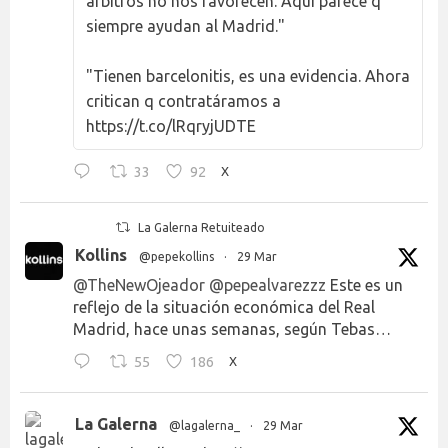
árbitros no nos favorecen. Aquí parece q
siempre ayudan al Madrid."
"Tienen barcelonitis, es una evidencia. Ahora
critican q contratáramos a
https://t.co/lRqryjUDTE
33
92
X
La Galerna Retuiteado
Kollins
@pepekollins
·
29 Mar
@TheNewOjeador
@pepealvarezzz
Este es un
reflejo de la situación económica del Real
Madrid, hace unas semanas, según Tebas…
55
186
X
La Galerna
@lagalerna_
·
29 Mar