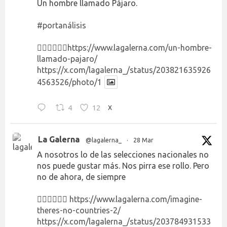
Un hombre llamado Pájaro.
#portanálisis
👉🏻👉🏻👉🏻
https://www.lagalerna.com/un-hombre-
llamado-pajaro/
https://x.com/lagalerna_/status/203821635926
4563526/photo/1
4
12
X
La Galerna
@lagalerna_
·
28 Mar
A nosotros lo de las selecciones nacionales no
nos puede gustar más. Nos pirra ese rollo. Pero
no de ahora, de siempre
👉🏻👉🏻👉🏻
https://www.lagalerna.com/imagine-
theres-no-countries-2/
https://x.com/lagalerna_/status/203784931533