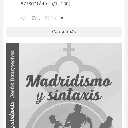
5713071/photo/1
2
6
17
X
Cargar más