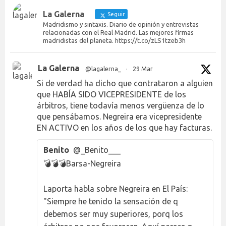
La Galerna
Seguir
Madridismo y sintaxis. Diario de opinión y entrevistas
relacionadas con el Real Madrid. Las mejores firmas
madridistas del planeta. https://t.co/zLS1tzeb3h
La Galerna
@lagalerna_
·
29 Mar
Si de verdad ha dicho que contrataron a alguien
que HABÍA SIDO VICEPRESIDENTE de los
árbitros, tiene todavía menos vergüenza de lo
que pensábamos. Negreira era vicepresidente
EN ACTIVO en los años de los que hay facturas.
Benito
@_Benito___
💣💣💣Barsa-Negreira
Laporta habla sobre Negreira en El País:
"Siempre he tenido la sensación de q
debemos ser muy superiores, porq los