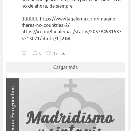
no de ahora, de siempre
👉🏻👉🏻👉🏻
https://www.lagalerna.com/imagine-
theres-no-countries-2/
https://x.com/lagalerna_/status/203784931533
5713071/photo/1
2
6
17
X
Cargar más