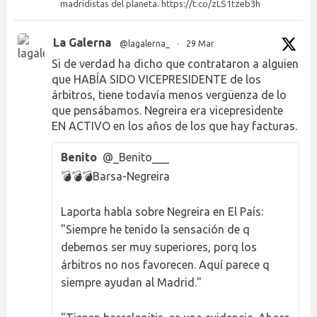
madridistas del planeta. https://t.co/zLS1tzeb3h
La Galerna
@lagalerna_
·
29 Mar
Si de verdad ha dicho que contrataron a alguien
que HABÍA SIDO VICEPRESIDENTE de los
árbitros, tiene todavía menos vergüenza de lo
que pensábamos. Negreira era vicepresidente
EN ACTIVO en los años de los que hay facturas.
Benito
@_Benito___
💣💣💣Barsa-Negreira
Laporta habla sobre Negreira en El País:
"Siempre he tenido la sensación de q
debemos ser muy superiores, porq los
árbitros no nos favorecen. Aquí parece q
siempre ayudan al Madrid."