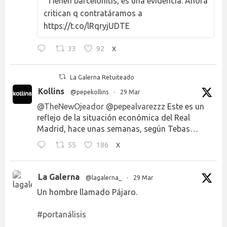
"Tienen barcelonitis, es una evidencia. Ahora
critican q contratáramos a
https://t.co/lRqryjUDTE
33
92
X
La Galerna Retuiteado
Kollins
@pepekollins
·
29 Mar
@TheNewOjeador
@pepealvarezzz
Este es un
reflejo de la situación económica del Real
Madrid, hace unas semanas, según Tebas…
55
186
X
La Galerna
@lagalerna_
·
29 Mar
Un hombre llamado Pájaro.
#portanálisis