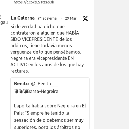
https://t.co/zLS1tzeb3h
La Galerna
@lagalerna_
·
29 Mar
Si de verdad ha dicho que
contrataron a alguien que HABÍA
SIDO VICEPRESIDENTE de los
árbitros, tiene todavía menos
vergüenza de lo que pensábamos.
Negreira era vicepresidente EN
ACTIVO en los años de los que hay
facturas.
Benito
@_Benito___
💣💣💣Barsa-Negreira
Laporta habla sobre Negreira en El
País: "Siempre he tenido la
sensación de q debemos ser muy
superiores, porq los árbitros no