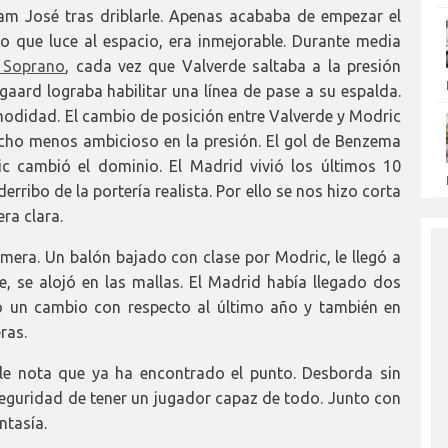
iam José tras driblarle. Apenas acababa de empezar el
po que luce al espacio, era inmejorable. Durante media
 Soprano
, cada vez que Valverde saltaba a la presión
ard lograba habilitar una línea de pase a su espalda.
modidad. El cambio de posición entre Valverde y Modric
ucho menos ambicioso en la presión. El gol de Benzema
c cambió el dominio. El Madrid vivió los últimos 10
rribo de la portería realista. Por ello se nos hizo corta
era clara.
era. Un balón bajado con clase por Modric, le llegó a
e, se alojó en las mallas. El Madrid había llegado dos
o un cambio con respecto al último año y también en
ras.
 le nota que ya ha encontrado el punto. Desborda sin
seguridad de tener un jugador capaz de todo. Junto con
tasía.