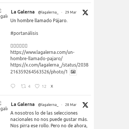
La Galerna
@lagalerna_
·
29 Mar
Un hombre llamado Pájaro.
#portanálisis
👉🏻👉🏻👉🏻
https://www.lagalerna.com/un-
hombre-llamado-pajaro/
https://x.com/lagalerna_/status/2038
216359264563526/photo/1
4
12
X
La Galerna
@lagalerna_
·
28 Mar
A nosotros lo de las selecciones
nacionales no nos puede gustar más.
Nos pirra ese rollo. Pero no de ahora,