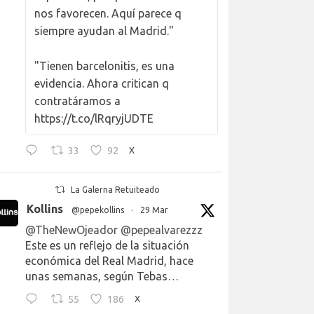
nos favorecen. Aquí parece q
siempre ayudan al Madrid."
"Tienen barcelonitis, es una
evidencia. Ahora critican q
contratáramos a
https://t.co/lRqryjUDTE
33
92
X
La Galerna Retuiteado
Kollins
@pepekollins
·
29 Mar
@TheNewOjeador
@pepealvarezzz
Este es un reflejo de la situación
económica del Real Madrid, hace
unas semanas, según Tebas…
55
186
X