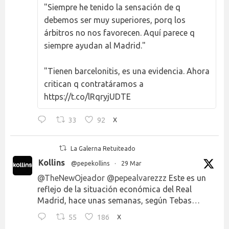
"Siempre he tenido la sensación de q
debemos ser muy superiores, porq los
árbitros no nos favorecen. Aquí parece q
siempre ayudan al Madrid."
"Tienen barcelonitis, es una evidencia. Ahora
critican q contratáramos a
https://t.co/lRqryjUDTE
33
92
X
La Galerna Retuiteado
Kollins
@pepekollins
·
29 Mar
@TheNewOjeador
@pepealvarezzz
Este es un
reflejo de la situación económica del Real
Madrid, hace unas semanas, según Tebas…
55
186
X