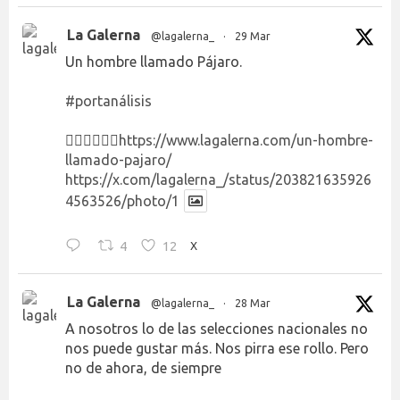
La Galerna
@lagalerna_
·
29 Mar
Un hombre llamado Pájaro.
#portanálisis
👉🏻👉🏻👉🏻
https://www.lagalerna.com/un-hombre-
llamado-pajaro/
https://x.com/lagalerna_/status/203821635926
4563526/photo/1
4
12
X
La Galerna
@lagalerna_
·
28 Mar
A nosotros lo de las selecciones nacionales no
nos puede gustar más. Nos pirra ese rollo. Pero
no de ahora, de siempre