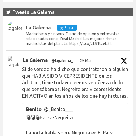
Tweets La Galerna
La Galerna
Seguir
Madridismo y sintaxis. Diario de opinión y entrevistas
relacionadas con el Real Madrid. Las mejores firmas
madridistas del planeta. https://t.co/zLS1tzeb3h
La Galerna
@lagalerna_
·
29 Mar
Si de verdad ha dicho que contrataron a alguien
que HABÍA SIDO VICEPRESIDENTE de los
árbitros, tiene todavía menos vergüenza de lo
que pensábamos. Negreira era vicepresidente
EN ACTIVO en los años de los que hay facturas.
Benito
@_Benito___
💣💣💣Barsa-Negreira
Laporta habla sobre Negreira en El País: