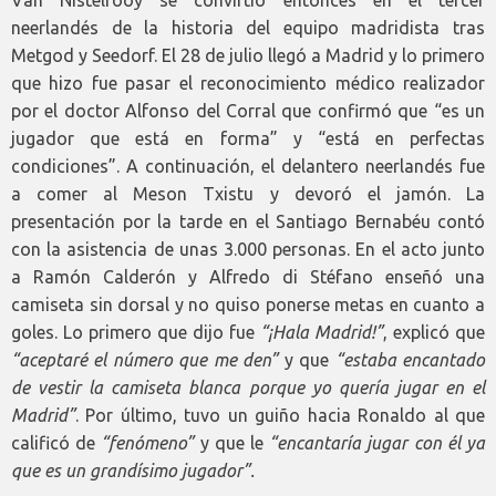
Van Nistelrooy se convirtió entonces en el tercer
neerlandés de la historia del equipo madridista tras
Metgod y Seedorf. El 28 de julio llegó a Madrid y lo primero
que hizo fue pasar el reconocimiento médico realizador
por el doctor Alfonso del Corral que confirmó que “es un
jugador que está en forma” y “está en perfectas
condiciones”. A continuación, el delantero neerlandés fue
a comer al Meson Txistu y devoró el jamón. La
presentación por la tarde en el Santiago Bernabéu contó
con la asistencia de unas 3.000 personas. En el acto junto
a Ramón Calderón y Alfredo di Stéfano enseñó una
camiseta sin dorsal y no quiso ponerse metas en cuanto a
goles. Lo primero que dijo fue
“¡Hala Madrid!”
, explicó que
“aceptaré el número que me den”
y que
“estaba encantado
de vestir la camiseta blanca porque yo quería jugar en el
Madrid”
. Por último, tuvo un guiño hacia Ronaldo al que
calificó de
“fenómeno”
y que le
“encantaría jugar con él ya
que es un grandísimo jugador”.