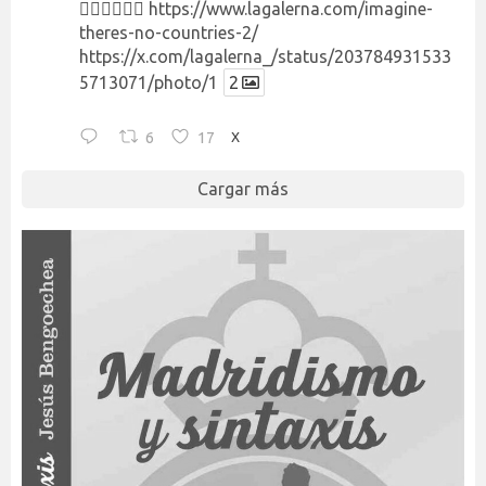
👉🏻👉🏻👉🏻
https://www.lagalerna.com/imagine-
theres-no-countries-2/
https://x.com/lagalerna_/status/203784931533
5713071/photo/1
2
6
17
X
Cargar más