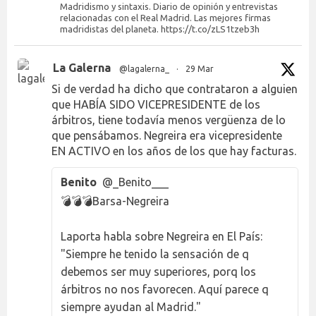
Madridismo y sintaxis. Diario de opinión y entrevistas
relacionadas con el Real Madrid. Las mejores firmas
madridistas del planeta. https://t.co/zLS1tzeb3h
La Galerna
@lagalerna_
·
29 Mar
Si de verdad ha dicho que contrataron a alguien
que HABÍA SIDO VICEPRESIDENTE de los
árbitros, tiene todavía menos vergüenza de lo
que pensábamos. Negreira era vicepresidente
EN ACTIVO en los años de los que hay facturas.
Benito
@_Benito___
💣💣💣Barsa-Negreira
Laporta habla sobre Negreira en El País:
"Siempre he tenido la sensación de q
debemos ser muy superiores, porq los
árbitros no nos favorecen. Aquí parece q
siempre ayudan al Madrid."