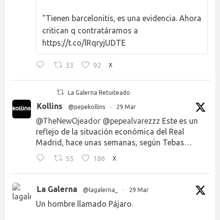
"Tienen barcelonitis, es una evidencia. Ahora
critican q contratáramos a
https://t.co/lRqryjUDTE
33
92
X
La Galerna Retuiteado
Kollins
@pepekollins
·
29 Mar
@TheNewOjeador
@pepealvarezzz
Este es un
reflejo de la situación económica del Real
Madrid, hace unas semanas, según Tebas…
55
186
X
La Galerna
@lagalerna_
·
29 Mar
Un hombre llamado Pájaro.