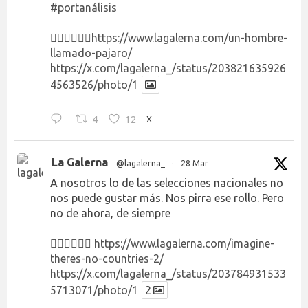
#portanálisis
👉🏻👉🏻👉🏻
https://www.lagalerna.com/un-hombre-
llamado-pajaro/
https://x.com/lagalerna_/status/203821635926
4563526/photo/1
4
12
X
La Galerna
@lagalerna_
·
28 Mar
A nosotros lo de las selecciones nacionales no
nos puede gustar más. Nos pirra ese rollo. Pero
no de ahora, de siempre
👉🏻👉🏻👉🏻
https://www.lagalerna.com/imagine-
theres-no-countries-2/
https://x.com/lagalerna_/status/203784931533
5713071/photo/1
2