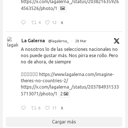
https://x.com/lagalerna_/status/203821635926
4563526/photo/1
4
12
X
La Galerna
@lagalerna_
·
28 Mar
A nosotros lo de las selecciones nacionales no
nos puede gustar más. Nos pirra ese rollo. Pero
no de ahora, de siempre
👉🏻👉🏻👉🏻
https://www.lagalerna.com/imagine-
theres-no-countries-2/
https://x.com/lagalerna_/status/203784931533
5713071/photo/1
2
6
17
X
Cargar más