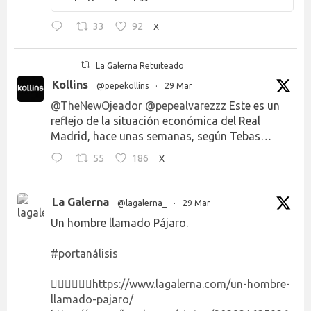
33
92
X
La Galerna Retuiteado
Kollins
@pepekollins
·
29 Mar
@TheNewOjeador
@pepealvarezzz
Este es un
reflejo de la situación económica del Real
Madrid, hace unas semanas, según Tebas…
55
186
X
La Galerna
@lagalerna_
·
29 Mar
Un hombre llamado Pájaro.
#portanálisis
👉🏻👉🏻👉🏻
https://www.lagalerna.com/un-hombre-
llamado-pajaro/