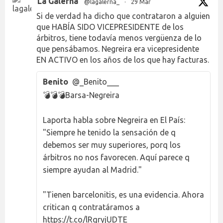
La Galerna
@lagalerna_
·
29 Mar
Si de verdad ha dicho que contrataron a alguien
que HABÍA SIDO VICEPRESIDENTE de los
árbitros, tiene todavía menos vergüenza de lo
que pensábamos. Negreira era vicepresidente
EN ACTIVO en los años de los que hay facturas.
Benito
@_Benito___
💣💣💣Barsa-Negreira
Laporta habla sobre Negreira en El País:
"Siempre he tenido la sensación de q
debemos ser muy superiores, porq los
árbitros no nos favorecen. Aquí parece q
siempre ayudan al Madrid."
"Tienen barcelonitis, es una evidencia. Ahora
critican q contratáramos a
https://t.co/lRqryjUDTE