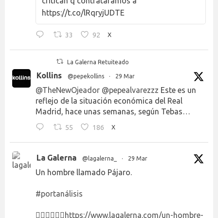
critican q contratáramos a
https://t.co/lRqryjUDTE
33
92
X
La Galerna Retuiteado
Kollins
@pepekollins
·
29 Mar
@TheNewOjeador
@pepealvarezzz
Este es un
reflejo de la situación económica del Real
Madrid, hace unas semanas, según Tebas…
55
186
X
La Galerna
@lagalerna_
·
29 Mar
Un hombre llamado Pájaro.
#portanálisis
👉🏻👉🏻👉🏻
https://www.lagalerna.com/un-hombre-