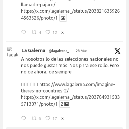
llamado-pajaro/
https://x.com/lagalerna_/status/203821635926
4563526/photo/1
4
12
X
La Galerna
@lagalerna_
·
28 Mar
A nosotros lo de las selecciones nacionales no
nos puede gustar más. Nos pirra ese rollo. Pero
no de ahora, de siempre
👉🏻👉🏻👉🏻
https://www.lagalerna.com/imagine-
theres-no-countries-2/
https://x.com/lagalerna_/status/203784931533
5713071/photo/1
2
6
17
X