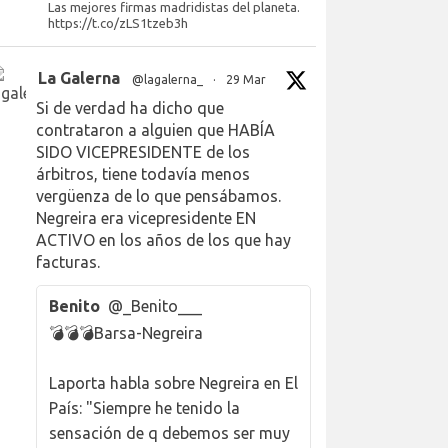
Las mejores firmas madridistas del planeta.
https://t.co/zLS1tzeb3h
La Galerna
@lagalerna_
·
29 Mar
Si de verdad ha dicho que
contrataron a alguien que HABÍA
SIDO VICEPRESIDENTE de los
árbitros, tiene todavía menos
vergüenza de lo que pensábamos.
Negreira era vicepresidente EN
ACTIVO en los años de los que hay
facturas.
Benito
@_Benito___
💣💣💣Barsa-Negreira
Laporta habla sobre Negreira en El
País: "Siempre he tenido la
sensación de q debemos ser muy