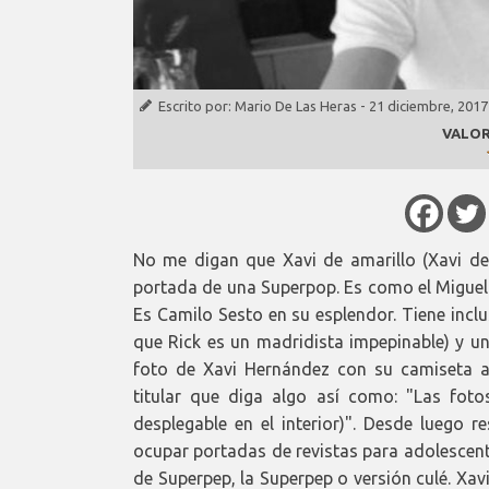
Escrito por:
Mario De Las Heras
-
21 diciembre, 2017
VALOR
No me digan que Xavi de amarillo (Xavi de 
portada de una Superpop. Es como el Miguel
Es Camilo Sesto en su esplendor. Tiene inclu
que Rick es un madridista impepinable) y 
foto de Xavi Hernández con su camiseta am
titular que diga algo así como: "Las fot
desplegable en el interior)". Desde luego re
ocupar portadas de revistas para adolescent
de Superpep, la Superpep o versión culé. Xav