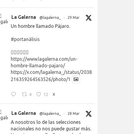
La Galerna
@lagalerna_
·
29 Mar
Un hombre llamado Pájaro.
#portanálisis
👉🏻👉🏻👉🏻
https://www.lagalerna.com/un-
hombre-llamado-pajaro/
https://x.com/lagalerna_/status/2038
216359264563526/photo/1
4
12
X
La Galerna
@lagalerna_
·
28 Mar
A nosotros lo de las selecciones
nacionales no nos puede gustar más.