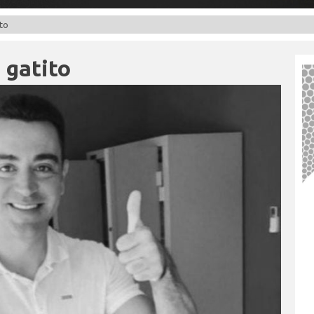
ito
 gatito