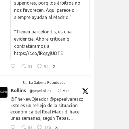
superiores, porq los árbitros no
nos favorecen. Aquí parece q
siempre ayudan al Madrid."
"Tienen barcelonitis, es una
evidencia. Ahora critican q
contratáramos a
https://t.co/lRqryjUDTE
33
92
X
La Galerna Retuiteado
Kollins
@pepekollins
·
29 Mar
@TheNewOjeador
@pepealvarezzz
Este es un reflejo de la situación
económica del Real Madrid, hace
unas semanas, según Tebas…
55
186
X