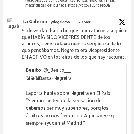
relacionadas con el Real Madrid. Las mejores firmas
madridistas del planeta. https://t.co/zLS1tzeb3h
La Galerna
@lagalerna_
·
29 Mar
Si de verdad ha dicho que contrataron a alguien
que HABÍA SIDO VICEPRESIDENTE de los
árbitros, tiene todavía menos vergüenza de lo
que pensábamos. Negreira era vicepresidente
EN ACTIVO en los años de los que hay facturas.
Benito
@_Benito___
💣💣💣Barsa-Negreira
Laporta habla sobre Negreira en El País:
"Siempre he tenido la sensación de q
debemos ser muy superiores, porq los
árbitros no nos favorecen. Aquí parece q
siempre ayudan al Madrid."