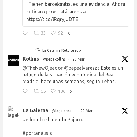
"Tienen barcelonitis, es una evidencia. Ahora
critican q contratáramos a
https://t.co/lRqryjUDTE
33
92
X
La Galerna Retuiteado
Kollins
@pepekollins
·
29 Mar
@TheNewOjeador
@pepealvarezzz
Este es un
reflejo de la situación económica del Real
Madrid, hace unas semanas, según Tebas…
55
186
X
La Galerna
@lagalerna_
·
29 Mar
Un hombre llamado Pájaro.
#portanálisis