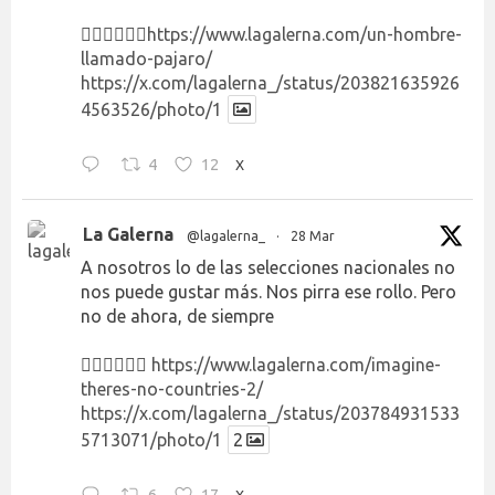
👉🏻👉🏻👉🏻
https://www.lagalerna.com/un-hombre-
llamado-pajaro/
https://x.com/lagalerna_/status/203821635926
4563526/photo/1
4
12
X
La Galerna
@lagalerna_
·
28 Mar
A nosotros lo de las selecciones nacionales no
nos puede gustar más. Nos pirra ese rollo. Pero
no de ahora, de siempre
👉🏻👉🏻👉🏻
https://www.lagalerna.com/imagine-
theres-no-countries-2/
https://x.com/lagalerna_/status/203784931533
5713071/photo/1
2
X