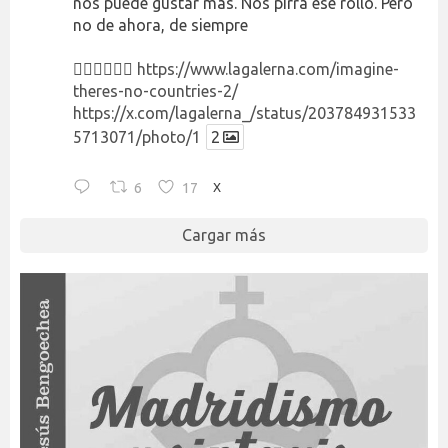
nos puede gustar más. Nos pirra ese rollo. Pero
no de ahora, de siempre
👉🏻👉🏻👉🏻
https://www.lagalerna.com/imagine-
theres-no-countries-2/
https://x.com/lagalerna_/status/203784931533
5713071/photo/1
2
6
17
X
Cargar más