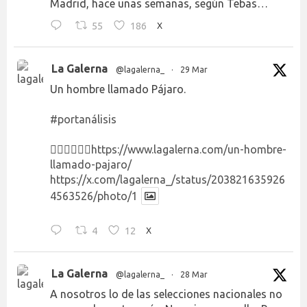
Madrid, hace unas semanas, según Tebas…
55
186
X
La Galerna
@lagalerna_
·
29 Mar
Un hombre llamado Pájaro.
#portanálisis
👉🏻👉🏻👉🏻
https://www.lagalerna.com/un-hombre-
llamado-pajaro/
https://x.com/lagalerna_/status/203821635926
4563526/photo/1
4
12
X
La Galerna
@lagalerna_
·
28 Mar
A nosotros lo de las selecciones nacionales no