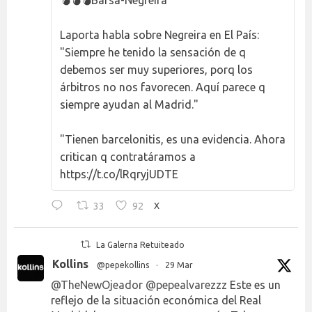
💣💣💣Barsa-Negreira
Laporta habla sobre Negreira en El País:
"Siempre he tenido la sensación de q
debemos ser muy superiores, porq los
árbitros no nos favorecen. Aquí parece q
siempre ayudan al Madrid."
"Tienen barcelonitis, es una evidencia. Ahora
critican q contratáramos a
https://t.co/lRqryjUDTE
33
92
X
La Galerna Retuiteado
Kollins
@pepekollins
·
29 Mar
@TheNewOjeador
@pepealvarezzz
Este es un
reflejo de la situación económica del Real