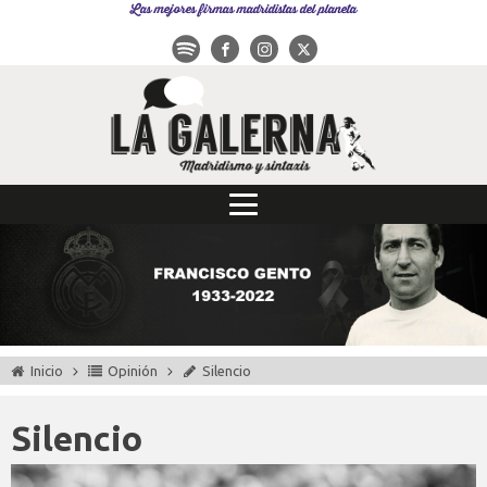
Las mejores firmas madridistas del planeta
Inicio
Opinión
Silencio
Silencio