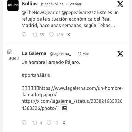
Kollins
@pepekollins
·
29 Mar
@TheNewOjeador
@pepealvarezzz
Este es un
reflejo de la situación económica del Real
Madrid, hace unas semanas, según Tebas…
55
186
X
La Galerna
@lagalerna_
·
29 Mar
Un hombre llamado Pájaro.
#portanálisis
👉🏻👉🏻👉🏻
https://www.lagalerna.com/un-hombre-
llamado-pajaro/
https://x.com/lagalerna_/status/203821635926
4563526/photo/1
4
12
X