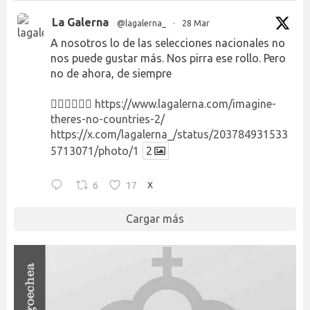
La Galerna
@lagalerna_
·
28 Mar
A nosotros lo de las selecciones nacionales no
nos puede gustar más. Nos pirra ese rollo. Pero
no de ahora, de siempre
👉🏻👉🏻👉🏻
https://www.lagalerna.com/imagine-
theres-no-countries-2/
https://x.com/lagalerna_/status/203784931533
5713071/photo/1
2
6
17
X
Cargar más