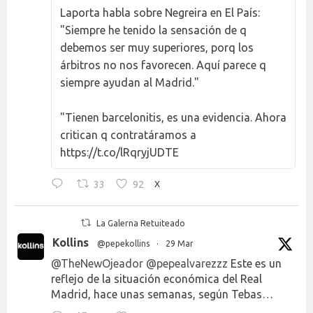
Laporta habla sobre Negreira en El País:
"Siempre he tenido la sensación de q
debemos ser muy superiores, porq los
árbitros no nos favorecen. Aquí parece q
siempre ayudan al Madrid."
"Tienen barcelonitis, es una evidencia. Ahora
critican q contratáramos a
https://t.co/lRqryjUDTE
33
92
X
La Galerna Retuiteado
Kollins
@pepekollins
·
29 Mar
@TheNewOjeador
@pepealvarezzz
Este es un
reflejo de la situación económica del Real
Madrid, hace unas semanas, según Tebas…