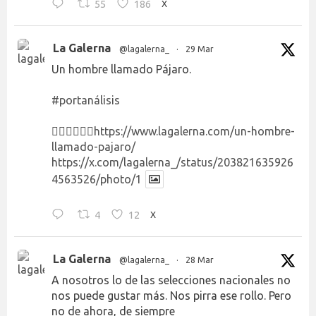
55
186
X
La Galerna
@lagalerna_
·
29 Mar
Un hombre llamado Pájaro.
#portanálisis
👉🏻👉🏻👉🏻
https://www.lagalerna.com/un-hombre-
llamado-pajaro/
https://x.com/lagalerna_/status/203821635926
4563526/photo/1
4
12
X
La Galerna
@lagalerna_
·
28 Mar
A nosotros lo de las selecciones nacionales no
nos puede gustar más. Nos pirra ese rollo. Pero
no de ahora, de siempre