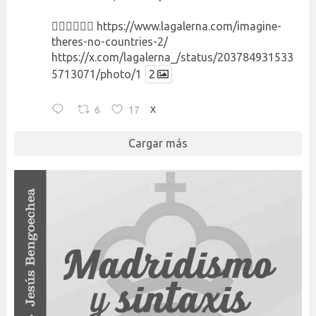
👉🏻👉🏻👉🏻
https://www.lagalerna.com/imagine-
theres-no-countries-2/
https://x.com/lagalerna_/status/203784931533
5713071/photo/1
2
6
17
X
Cargar más