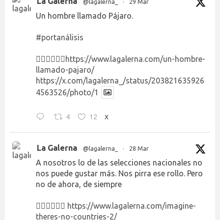
La Galerna
@lagalerna_
·
29 Mar
Un hombre llamado Pájaro.
#portanálisis
👉🏻👉🏻👉🏻
https://www.lagalerna.com/un-hombre-
llamado-pajaro/
https://x.com/lagalerna_/status/203821635926
4563526/photo/1
4
12
X
La Galerna
@lagalerna_
·
28 Mar
A nosotros lo de las selecciones nacionales no
nos puede gustar más. Nos pirra ese rollo. Pero
no de ahora, de siempre
👉🏻👉🏻👉🏻
https://www.lagalerna.com/imagine-
theres-no-countries-2/