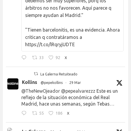
debemos ser muy superiores, porq los
árbitros no nos favorecen. Aquí parece q
siempre ayudan al Madrid."
"Tienen barcelonitis, es una evidencia. Ahora
critican q contratáramos a
https://t.co/lRqryjUDTE
33
92
X
La Galerna Retuiteado
Kollins
@pepekollins
·
29 Mar
@TheNewOjeador
@pepealvarezzz
Este es un
reflejo de la situación económica del Real
Madrid, hace unas semanas, según Tebas…
55
186
X