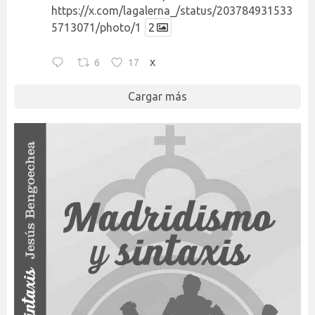
https://x.com/lagalerna_/status/203784931533
5713071/photo/1
2
6
17
X
Cargar más