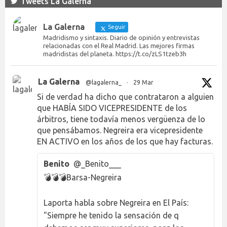
Tweets La Galerna
La Galerna
Seguir
Madridismo y sintaxis. Diario de opinión y entrevistas
relacionadas con el Real Madrid. Las mejores firmas
madridistas del planeta. https://t.co/zLS1tzeb3h
La Galerna
@lagalerna_
·
29 Mar
Si de verdad ha dicho que contrataron a alguien
que HABÍA SIDO VICEPRESIDENTE de los
árbitros, tiene todavía menos vergüenza de lo
que pensábamos. Negreira era vicepresidente
EN ACTIVO en los años de los que hay facturas.
Benito
@_Benito___
💣💣💣Barsa-Negreira
Laporta habla sobre Negreira en El País:
"Siempre he tenido la sensación de q