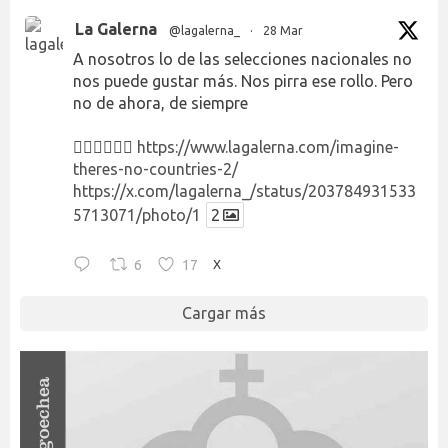
La Galerna
@lagalerna_
·
28 Mar
A nosotros lo de las selecciones nacionales no
nos puede gustar más. Nos pirra ese rollo. Pero
no de ahora, de siempre
👉🏻👉🏻👉🏻
https://www.lagalerna.com/imagine-
theres-no-countries-2/
https://x.com/lagalerna_/status/203784931533
5713071/photo/1
2
6
17
X
Cargar más