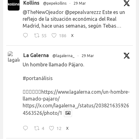
Kollins
@pepekollins
·
29 Mar
@TheNewOjeador
@pepealvarezzz
Este es un
reflejo de la situación económica del Real
Madrid, hace unas semanas, según Tebas…
55
186
X
La Galerna
@lagalerna_
·
29 Mar
Un hombre llamado Pájaro.
#portanálisis
👉🏻👉🏻👉🏻
https://www.lagalerna.com/un-hombre-
llamado-pajaro/
https://x.com/lagalerna_/status/203821635926
4563526/photo/1
4
12
X