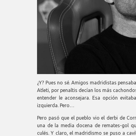
¿Y? Pues no sé. Amigos madridistas pensaban
Atleti, por penaltis decían los más cachondos
entender le aconsejara. Esa opción evitab
izquierda. Pero…
Pero pasó que el pueblo vio el derbi de Corn
una de la media docena de remates-gol que
culés. Y claro, el madridismo se puso a cav