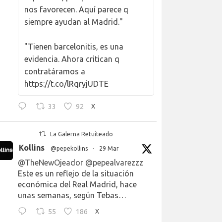
nos favorecen. Aquí parece q
siempre ayudan al Madrid."
"Tienen barcelonitis, es una
evidencia. Ahora critican q
contratáramos a
https://t.co/lRqryjUDTE
33
92
X
La Galerna Retuiteado
Kollins
@pepekollins
·
29 Mar
@TheNewOjeador
@pepealvarezzz
Este es un reflejo de la situación
económica del Real Madrid, hace
unas semanas, según Tebas…
55
186
X