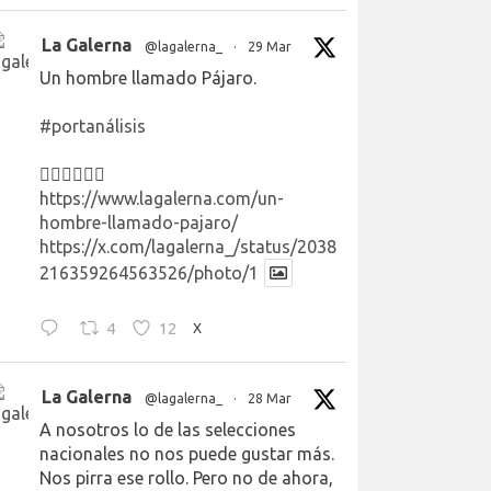
La Galerna
@lagalerna_
·
29 Mar
Un hombre llamado Pájaro.
#portanálisis
👉🏻👉🏻👉🏻
https://www.lagalerna.com/un-
hombre-llamado-pajaro/
https://x.com/lagalerna_/status/2038
216359264563526/photo/1
4
12
X
La Galerna
@lagalerna_
·
28 Mar
A nosotros lo de las selecciones
nacionales no nos puede gustar más.
Nos pirra ese rollo. Pero no de ahora,