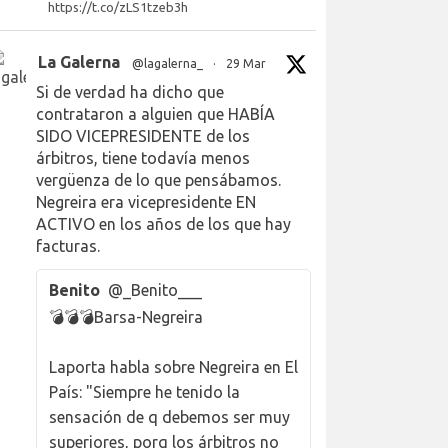
https://t.co/zLS1tzeb3h
La Galerna
@lagalerna_
·
29 Mar
Si de verdad ha dicho que
contrataron a alguien que HABÍA
SIDO VICEPRESIDENTE de los
árbitros, tiene todavía menos
vergüenza de lo que pensábamos.
Negreira era vicepresidente EN
ACTIVO en los años de los que hay
facturas.
Benito
@_Benito___
💣💣💣Barsa-Negreira
Laporta habla sobre Negreira en El
País: "Siempre he tenido la
sensación de q debemos ser muy
superiores, porq los árbitros no