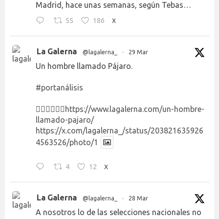
Madrid, hace unas semanas, según Tebas…
55
186
X
La Galerna
@lagalerna_
·
29 Mar
Un hombre llamado Pájaro.
#portanálisis
👉🏻👉🏻👉🏻
https://www.lagalerna.com/un-hombre-
llamado-pajaro/
https://x.com/lagalerna_/status/203821635926
4563526/photo/1
4
12
X
La Galerna
@lagalerna_
·
28 Mar
A nosotros lo de las selecciones nacionales no