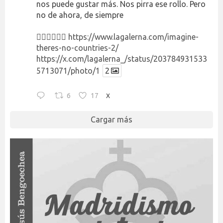
nos puede gustar más. Nos pirra ese rollo. Pero
no de ahora, de siempre
👉🏻👉🏻👉🏻
https://www.lagalerna.com/imagine-
theres-no-countries-2/
https://x.com/lagalerna_/status/203784931533
5713071/photo/1
2
6
17
X
Cargar más