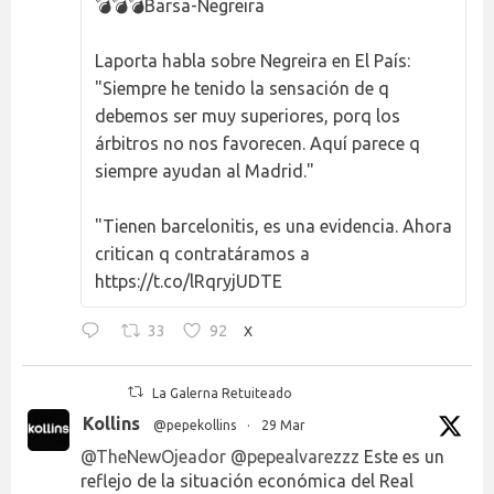
💣💣💣Barsa-Negreira
Laporta habla sobre Negreira en El País:
"Siempre he tenido la sensación de q
debemos ser muy superiores, porq los
árbitros no nos favorecen. Aquí parece q
siempre ayudan al Madrid."
"Tienen barcelonitis, es una evidencia. Ahora
critican q contratáramos a
https://t.co/lRqryjUDTE
33
92
X
La Galerna Retuiteado
Kollins
@pepekollins
·
29 Mar
@TheNewOjeador
@pepealvarezzz
Este es un
reflejo de la situación económica del Real